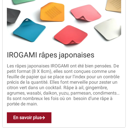
Bocuse d’Or
Ma sélection
Mentions légales
Mon Compte
IROGAMI râpes japonaises
Partenaires
Les râpes japonaises IROGAMI ont été bien pensées. De
petit format (8 X 8cm), elles sont conçues comme une
Plan du site
feuille de papier qui se place sur l’index pour un contrôle
précis de la quantité. Elles font merveille pour zester un
Politique de confidentialité
citron vert dans un cocktail. Râpe à ail, gingembre,
agrumes, wasabi, daikon, yuzu, parmesan, condiments…
Ils sont nombreux les fois où on besoin d’une râpe à
Politique en matière de remboursements et de retours
portée de main.
Questions / Réponses
En savoir plus
Questions-Réponses?