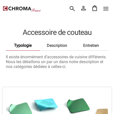
Accueil
Aller
Aller
Chroma France
à
au
la
contenu
Blog : coutellerie japonaise
navigation
Accessoire de couteau
Commande
Typologie
Description
Entretien
Conditions Générales de Vente
Il existe énormément d’accessoires de cuisine différents.
Contact
Nous les détaillons un par un dans notre description et
nos catégories dédiées à celles-ci.
Demande de devis
Expédition le jour même
Frais de port
Hall of Fame