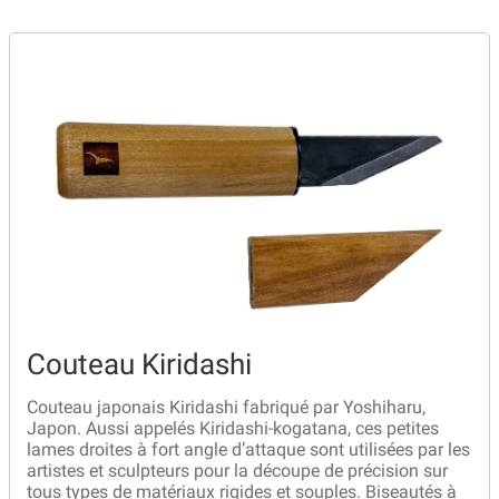
Revendeurs
Revue de presse
Téléchargements
Thank you for booking
Tous les articles
Trouver mon couteau
Couteau Kiridashi
Trouver mon magasin
Couteau japonais Kiridashi fabriqué par Yoshiharu,
Japon. Aussi appelés Kiridashi-kogatana, ces petites
lames droites à fort angle d’attaque sont utilisées par les
artistes et sculpteurs pour la découpe de précision sur
tous types de matériaux rigides et souples. Biseautés à