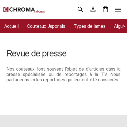
Aller
Aller
Accueil
à
au
la
contenu
Accueil
Couteaux Japonais
Types de lames
Aiguis
Chroma France
navigation
Blog : coutellerie japonaise
Revue de presse
Commande
Conditions Générales de Vente
Nos couteaux font souvent l’objet de d’articles dans la
presse spécialisée ou de reportages à la TV. Nous
partageons ici les reportages qui leur ont été consacrés.
Contact
Demande de devis
Expédition le jour même
Frais de port