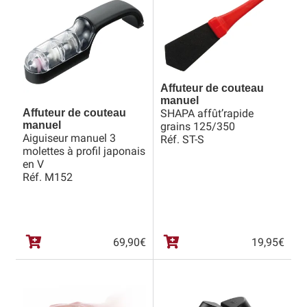
Bocuse d’Or
Ma sélection
Mentions légales
Affuteur de couteau
manuel
Mon Compte
SHAPA affût’rapide
Affuteur de couteau
manuel
grains 125/350
Aiguiseur manuel 3
Réf. ST-S
Partenaires
molettes à profil japonais
en V
Plan du site
Réf. M152
Politique de confidentialité
Politique en matière de remboursements et de retours
69,90
€
19,95
€
Questions / Réponses
Questions-Réponses?