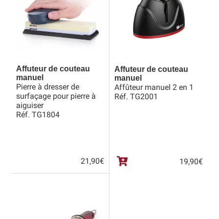
Revendeurs
Revue de presse
Téléchargements
Affuteur de couteau
Affuteur de couteau
manuel
manuel
Pierre à dresser de
Affûteur manuel 2 en 1
Thank you for booking
surfaçage pour pierre à
Réf. TG2001
aiguiser
Tous les articles
Réf. TG1804
Trouver mon couteau
Trouver mon magasin
21,90
€
19,90
€