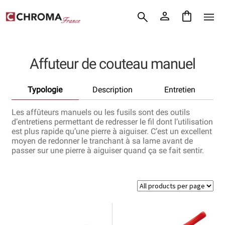
Accueil
Aller
Aller
Chroma France
à
au
la
contenu
Blog : coutellerie japonaise
navigation
Affuteur de couteau manuel
Commande
Typologie
Description
Entretien
Conditions Générales de Vente
Les affûteurs manuels ou les fusils sont des outils
Contact
d’entretiens permettant de redresser le fil dont l’utilisation
est plus rapide qu’une pierre à aiguiser. C’est un excellent
moyen de redonner le tranchant à sa lame avant de
Demande de devis
passer sur une pierre à aiguiser quand ça se fait sentir.
Expédition le jour même
Frais de port
Hall of Fame