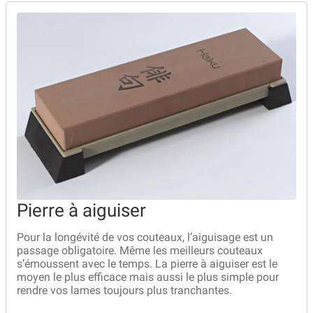
Bocuse d’Or
Ma sélection
Mentions légales
Mon Compte
Partenaires
Plan du site
Pierre à aiguiser
Politique de confidentialité
Pour la longévité de vos couteaux, l’aiguisage est un
Politique en matière de remboursements et de retours
passage obligatoire. Même les meilleurs couteaux
s’émoussent avec le temps. La pierre à aiguiser est le
moyen le plus efficace mais aussi le plus simple pour
Questions / Réponses
rendre vos lames toujours plus tranchantes.
Questions-Réponses?