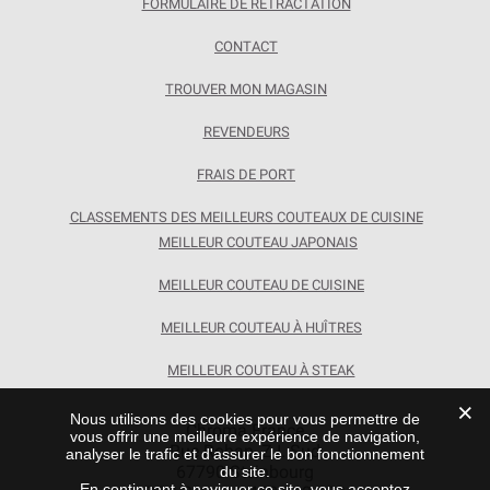
FORMULAIRE DE RÉTRACTATION
CONTACT
TROUVER MON MAGASIN
REVENDEURS
FRAIS DE PORT
CLASSEMENTS DES MEILLEURS COUTEAUX DE CUISINE
MEILLEUR COUTEAU JAPONAIS
MEILLEUR COUTEAU DE CUISINE
MEILLEUR COUTEAU À HUÎTRES
MEILLEUR COUTEAU À STEAK
Nous utilisons des cookies pour vous permettre de
Chroma France
vous offrir une meilleure expérience de navigation,
Rue Rohan, Z.I. Sud
analyser le trafic et d'assurer le bon fonctionnement
67790 Steinbourg
du site.
En continuant à naviguer ce site, vous acceptez