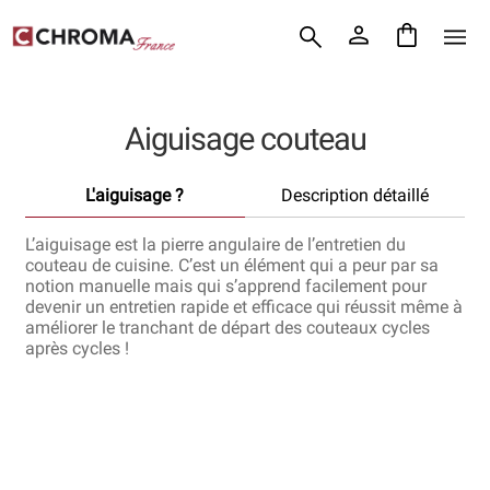
Accueil
Aller
Aller
Chroma France
à
au
la
contenu
Blog : coutellerie japonaise
navigation
Aiguisage couteau
Commande
L'aiguisage ?
Description détaillé
Conditions Générales de Vente
L’aiguisage est la pierre angulaire de l’entretien du
Contact
couteau de cuisine. C’est un élément qui a peur par sa
notion manuelle mais qui s’apprend facilement pour
devenir un entretien rapide et efficace qui réussit même à
Demande de devis
améliorer le tranchant de départ des couteaux cycles
après cycles !
Expédition le jour même
Frais de port
Hall of Fame