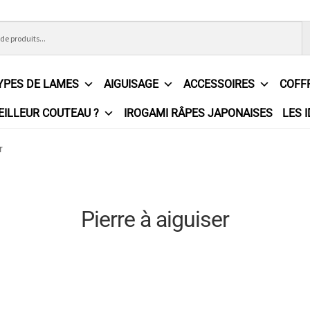
YPES DE LAMES
AIGUISAGE
ACCESSOIRES
COFF
EILLEUR COUTEAU ?
IROGAMI RÂPES JAPONAISES
LES 
ons Générales de Vente
Contact
Demande de devis
Expédition l
r
e
Partenaires
Plan du site
Politique de confidentialité
Politique e
?
Revendeurs
Revue de presse
Téléchargements
Thank you for 
Pierre à aiguiser
n