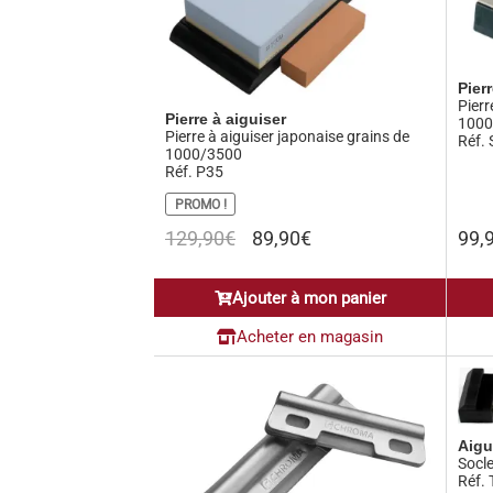
Pier
Pierr
Pierre à aiguiser
1000
Pierre à aiguiser japonaise grains de
Réf.
1000/3500
Réf. P35
PROMO !
Le
Le
129,90
€
89,90
€
99,
prix
prix
initial
actuel
Ajouter à mon panier
était :
est :
129,90€.
89,90€.
Acheter en magasin
Aigu
Socle
Réf.