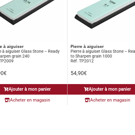
re à aiguiser
Pierre à aiguiser
e à aiguiser Glass Stone – Ready
Pierre à aiguiser Glass Stone – Re
harpen grain 240
to Sharpen grain 1000
 TP2009
Réf. TP2012
90
€
54,90
€
Ajouter à mon panier
Ajouter à mon panier
Acheter en magasin
Acheter en magasin