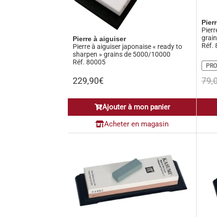
Pier
Pierr
grai
Pierre à aiguiser
Réf.
Pierre à aiguiser japonaise « ready to
sharpen » grains de 5000/10000
Réf. 80005
PRO
229,90
€
79,
Ajouter à mon panier
Acheter en magasin