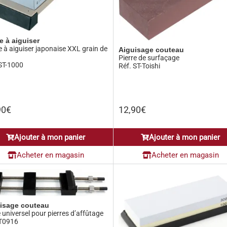
re à aiguiser
e à aiguiser japonaise XXL grain de
Aiguisage couteau
Pierre de surfaçage
 ST-1000
Réf. ST-Toishi
90
€
12,90
€
Ajouter à mon panier
Ajouter à mon panier
Acheter en magasin
Acheter en magasin
isage couteau
 universel pour pierres d’affûtage
 T0916