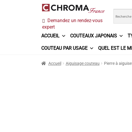
Aller
Aller
Demandez un rendez-vous
à
au
expert
la
contenu
navigation
ACCUEIL
COUTEAUX JAPONAIS
T
COUTEAU PAR USAGE
QUEL EST LE M
Accueil
Chroma France
Commande
Conditi
Accueil
Aiguisage couteau
Pierre à aiguise
Ma sélection
Mentions légales
Mon Compt
Questions / Réponses
Questions-Réponses
Trouver mon couteau
Trouver mon magasi