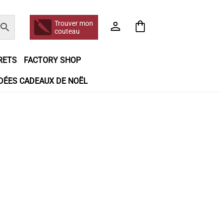
Trouver mon
couteau
RETS
FACTORY SHOP
IDÉES CADEAUX DE NOËL
e jour même
Frais de port
Hall of Fame
n matière de remboursements et de retours
booking
Tous les articles