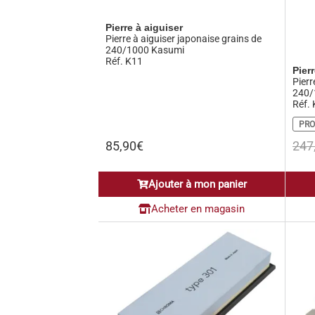
Pierre à aiguiser
Pierre à aiguiser japonaise grains de
240/1000 Kasumi
Réf. K11
Pier
Pierr
240/
Réf.
PRO
85,90
€
247
Ajouter à mon panier
Acheter en magasin