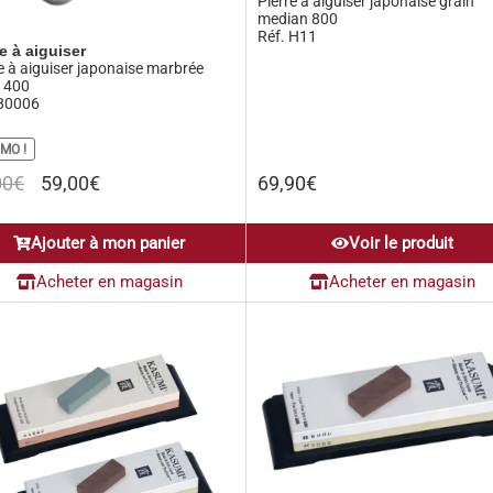
Pierre à aiguiser japonaise grain
median 800
Réf. H11
re à aiguiser
e à aiguiser japonaise marbrée
n 400
 80006
MO !
Le
Le
00
€
59,00
€
69,90
€
prix
prix
initial
actuel
Ajouter à mon panier
Voir le produit
était :
est :
79,00€.
59,00€.
Acheter en magasin
Acheter en magasin