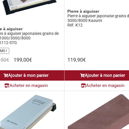
Pierre à aiguiser
Pierre à aiguiser japonaise grains 
3000/8000 Kasumi
Réf. K12
re à aiguiser
es à aiguiser japonaises grains de
1000/3000/8000
 K112-STG
MO !
Le
Le
,50
€
199,00
€
119,90
€
prix
prix
initial
actuel
Ajouter à mon panier
Ajouter à mon panier
était :
est :
247,50€.
199,00€.
Acheter en magasin
Acheter en magasin