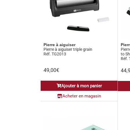
Pierre à aiguiser
Pier
Pierre à aiguiser triple grain
Pierr
Réf. TG2013
to S
Réf.
49,00
€
44,
Ajouter à mon panier
Acheter en magasin