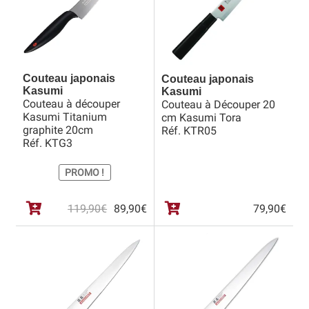
Couteau japonais
Couteau japonais
Kasumi
Kasumi
Couteau à découper
Couteau à Découper 20
Kasumi Titanium
cm Kasumi Tora
graphite 20cm
Réf. KTR05
Réf. KTG3
PROMO !
Le
Le
119,90
€
89,90
€
79,90
€
prix
prix
initial
actuel
était :
est :
119,90€.
89,90€.