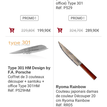
office) Type 301
Réf. P529
PROMO !
PROMO !
Le
Le
Le
Le
229,80
€
199,90
€
324,70
€
289,90
€
prix
prix
prix
prix
initial
actuel
initia
actu
était :
est :
était 
est :
229,80€.
199,90€.
324,
289,
Type 301 HM Design by
F.A. Porsche
Coffret de 3 couteaux
découper + santoku +
office Type 301HM
Ryoma Rainbow
Réf. P529HM
Couteau japonais damas
de couleur Découper 20
cm Ryoma Rainbow
Réf. RR05