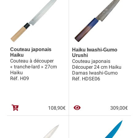
349,
259,
Revendeurs
Revue de presse
Téléchargements
Couteau japonais
Haiku Iwashi-Gumo
Haiku
Urushi
Thank you for booking
Couteau à découper
Couteau japonais
« tranche-lard » 27cm
Découper 24 cm Haiku
Tous les articles
Haiku
Damas Iwashi-Gumo
Réf. H09
Réf. HDSE06
Trouver mon couteau
Trouver mon magasin
108,90
€
309,00
€