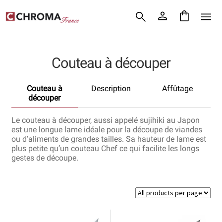
Accueil
Aller
Aller
Chroma France
à
au
la
contenu
Blog : coutellerie japonaise
navigation
Couteau à découper
Commande
Couteau à
Description
Affûtage
Conditions Générales de Vente
découper
Contact
Le couteau à découper, aussi appelé sujihiki au Japon
est une longue lame idéale pour la découpe de viandes
ou d’aliments de grandes tailles. Sa hauteur de lame est
Demande de devis
plus petite qu’un couteau Chef ce qui facilite les longs
gestes de découpe.
Expédition le jour même
Frais de port
Hall of Fame