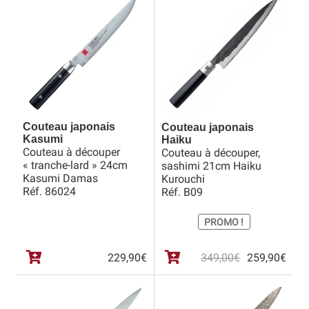
Bocuse d’Or
Ma sélection
Mentions légales
Mon Compte
Couteau japonais
Couteau japonais
Kasumi
Haiku
Partenaires
Couteau à découper
Couteau à découper,
« tranche-lard » 24cm
sashimi 21cm Haiku
Plan du site
Kasumi Damas
Kurouchi
Réf. 86024
Réf. B09
Politique de confidentialité
PROMO !
Politique en matière de remboursements et de retours
Le
Le
229,90
€
349,00
€
259,90
€
prix
prix
Questions / Réponses
initia
actu
était 
est :
Questions-Réponses?