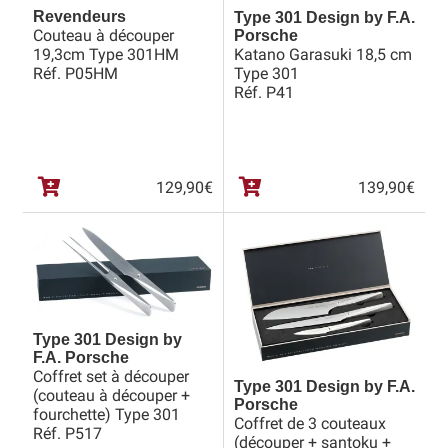
Revendeurs
Type 301 Design by F.A.
Couteau à découper
Porsche
19,3cm Type 301HM
Katano Garasuki 18,5 cm
Réf. P05HM
Type 301
Réf. P41
129,90
€
139,90
€
Type 301 Design by
F.A. Porsche
Coffret set à découper
Type 301 Design by F.A.
(couteau à découper +
Porsche
fourchette) Type 301
Coffret de 3 couteaux
Réf. P517
(découper + santoku +