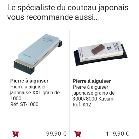
est recommandé pour les découpes fines de grandes
Le spécialiste du couteau japonais
pièces de viande (rôtis, gigots, carpaccio…) autant que
des gros fruits comme l’ananas.
vous recommande aussi…
Pierre à aiguiser
Pierre à aiguiser
Pierre à aiguiser
Pierre à aiguiser
japonaise XXL grain de
japonaise grains de
1000
3000/8000 Kasumi
Réf. ST-1000
Réf. K12
99,90
€
119,90
€