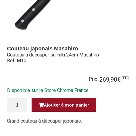
Hall of Fame
Bocuse d’Or
Ma sélection
Couteau japonais Masahiro
Mentions légales
Couteau à découper sujihiki 24cm Masahiro
Réf. M10
Mon Compte
TTC
269,90
€
Partenaires
Prix :
Disponible sur le Store Chroma France
Plan du site
QUANTITÉ
Ajouter à mon panier
DE
Politique de confidentialité
COUTEAU
À
DÉCOUPER
Grand couteau à découper japonais.
Politique en matière de remboursements et de retours
SUJIHIKI
24CM
MASAHIRO