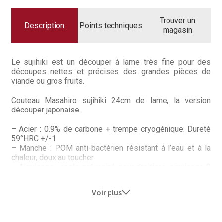
Questions / Réponses
Trouver un
Questions-Réponses?
Description
Points techniques
magasin
Revendeurs
Le sujihiki est un découper à lame très fine pour des
Revue de presse
découpes nettes et précises des grandes pièces de
viande ou gros fruits.
Téléchargements
Couteau Masahiro sujihiki 24cm de lame, la version
découper japonaise.
Thank you for booking
– Acier : 0.9% de carbone + trempe cryogénique. Dureté
59°HRC +/-1
Tous les articles
– Manche : POM anti-bactérien résistant à l’eau et à la
chaleur, doux au toucher
Trouver mon couteau
– Aiguisage : angle pré-usiné pour droitiers, aiguisage 8
sur 10 passages à droite, les gauchers rectifieront 50/50
Trouver mon magasin
Voir plus
Le sujihiki est un couteau à découper d’une forme
légèrement différente de celui que nous connaissons, le
fil de coupe ne présentant pas de courbure. Son usage