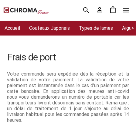
Aller
Aller
Accueil
à
au
la
contenu
Accueil
Couteaux Japonais
Types de lames
Aiguis
Chroma France
navigation
Blog : coutellerie japonaise
Frais de port
Commande
Conditions Générales de Vente
Votre commande sera expédiée dès la réception et la
validation de votre paiement. La validation de votre
paiement est instantanée dans le cas d’un paiement par
Contact
carte bancaire. En application des meures anti-covid
nous vous demanderons un numéro de portable car les
Demande de devis
transporteurs livrent désormais sans contact. Remarque :
un délai de traitement de 1 jour s’ajoute au délai de
livraison habituel pour les commandes passées après 14
Expédition le jour même
heures.
Frais de port