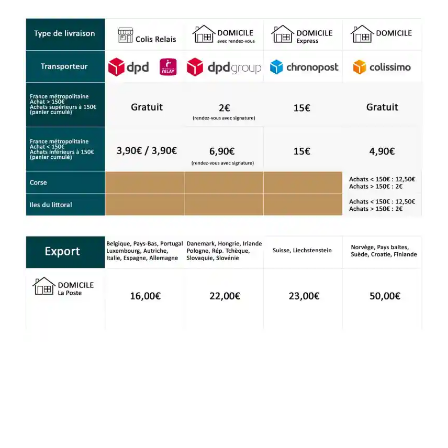
Hall of Fame
Bocuse d’Or
Ma sélection
Mentions légales
Mon Compte
Partenaires
Plan du site
Politique de confidentialité
Politique en matière de remboursements et de retours