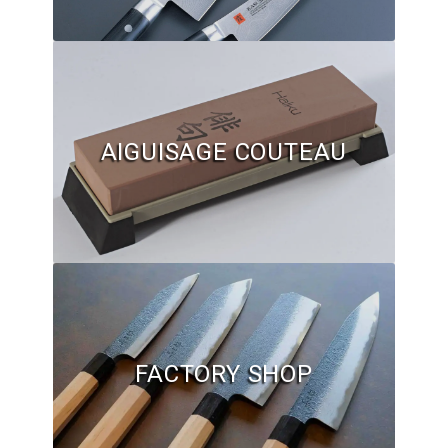
Hall of Fame
Bocuse d’Or
Ma sélection
AIGUISAGE COUTEAU
Mentions légales
Mon Compte
Partenaires
Plan du site
Politique de confidentialité
FACTORY SHOP
Politique en matière de remboursements et de retours