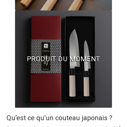
Questions / Réponses
Questions-Réponses?
Revendeurs
Revue de presse
Téléchargements
PRODUIT DU MOMENT
Thank you for booking
Tous les articles
Trouver mon couteau
Trouver mon magasin
Qu’est ce qu’un couteau japonais ?