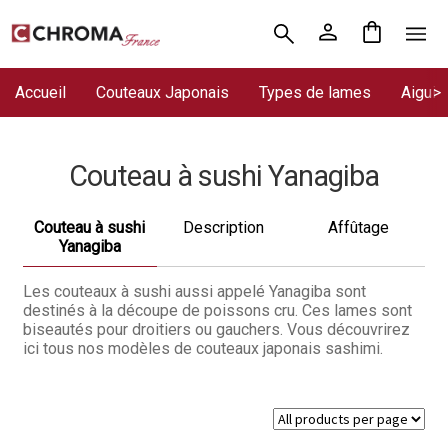
Aller
Aller
Accueil
à
au
la
contenu
Accueil
Couteaux Japonais
Types de lames
Aiguis
Chroma France
navigation
Blog : coutellerie japonaise
Couteau à sushi Yanagiba
Commande
Couteau à sushi
Description
Affûtage
Conditions Générales de Vente
Yanagiba
Contact
Les couteaux à sushi aussi appelé Yanagiba sont
destinés à la découpe de poissons cru. Ces lames sont
biseautés pour droitiers ou gauchers. Vous découvrirez
Demande de devis
ici tous nos modèles de couteaux japonais sashimi.
Expédition le jour même
Frais de port