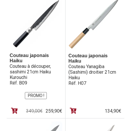
Questions / Réponses
Questions-Réponses?
Revendeurs
Revue de presse
Téléchargements
Couteau japonais
Couteau japonais
Haiku
Haiku
Couteau à découper,
Couteau Yanagiba
Thank you for booking
sashimi 21cm Haiku
(Sashimi) droitier 21cm
Kurouchi
Haiku
Tous les articles
Réf. B09
Réf. H07
PROMO !
Trouver mon couteau
Trouver mon magasin
Le
Le
349,00
€
259,90
€
134,90
€
prix
prix
initial
actuel
était :
est :