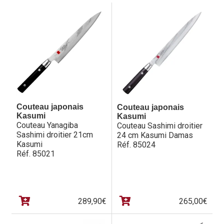
Hall of Fame
Bocuse d’Or
Ma sélection
Mentions légales
Mon Compte
Couteau japonais
Couteau japonais
Kasumi
Kasumi
Couteau Yanagiba
Couteau Sashimi droitier
Partenaires
Sashimi droitier 21cm
24 cm Kasumi Damas
Kasumi
Réf. 85024
Plan du site
Réf. 85021
Politique de confidentialité
Politique en matière de remboursements et de retours
289,90
€
265,00
€