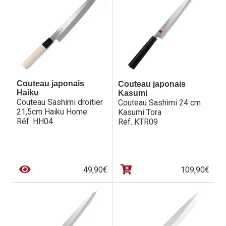
349,00€.
259,90€.
Couteau japonais
Couteau japonais
Haiku
Kasumi
Couteau Sashimi droitier
Couteau Sashimi 24 cm
21,5cm Haiku Home
Kasumi Tora
Réf. HH04
Réf. KTR09
49,90
€
109,90
€