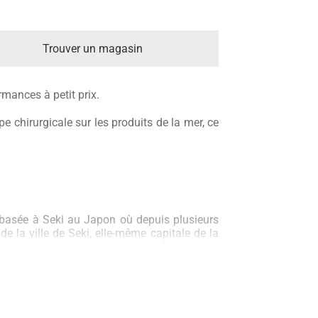
Trouver un magasin
mances à petit prix.
 chirurgicale sur les produits de la mer, ce
 basée à Seki au Japon où depuis plusieurs
de la ville de Seki, elle-même capitale de la
les regardant qu’on remarque tout de suite que
manufacture a toujours travaillé le haut de
en par ses spécificités techniques ou les
itte du damas pour proposer un acier d’une