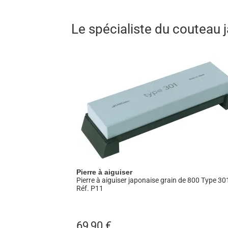
seule nuance monté traditionnellement sur 
couteaux japonais des gammes Kasumi Titan
Le spécialiste du couteau
un couteau de cuisine.
Pierre à aiguiser
Pierre à aiguiser japonaise grain de 800 Type 30
Réf. P11
69,90
€