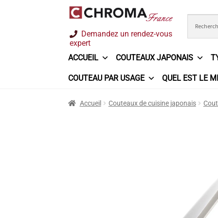
Aller
Aller
Demandez un rendez-vous
à
au
expert
la
contenu
ACCUEIL
COUTEAUX JAPONAIS
T
navigation
COUTEAU PAR USAGE
QUEL EST LE M
Accueil
Chroma France
Commande
Conditi
Accueil
Couteaux de cuisine japonais
Cout
Ma sélection
Mentions légales
Mon Compt
Questions / Réponses
Questions-Réponses
Trouver mon couteau
Trouver mon magasi