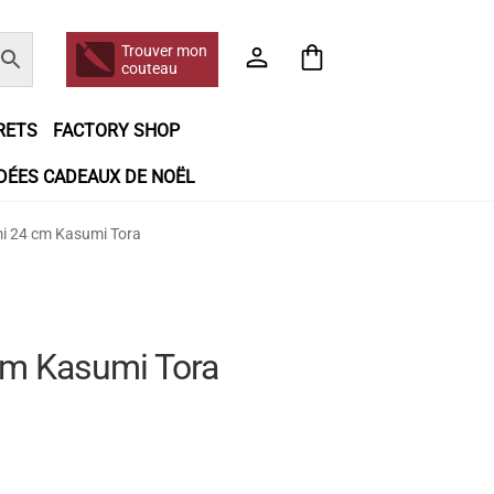
Trouver mon
couteau
RETS
FACTORY SHOP
IDÉES CADEAUX DE NOËL
e jour même
Frais de port
Hall of Fame
i 24 cm Kasumi Tora
n matière de remboursements et de retours
booking
Tous les articles
cm Kasumi Tora