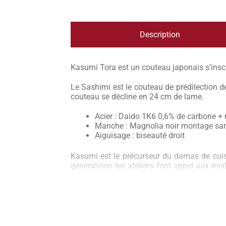
Description
Kasumi Tora est un couteau japonais s’inscr
Le Sashimi est le couteau de prédilection d
couteau se décline en 24 cm de lame.
Acier : Daido 1K6 0,6% de carbone
Manche : Magnolia noir montage san
Aiguisage : biseauté droit
Kasumi est le précurseur du damas de cuis
générations les ateliers font appel aux meil
coutellerie japonaise. Kasumi, à travers ses 
ses couteaux fourmillent d’une multitude d
gamme de la coutellerie et a su être maître
Kasumi Tora est l’entrée de gamme de che
couteaux japonais Kasumi Tora jouissent d