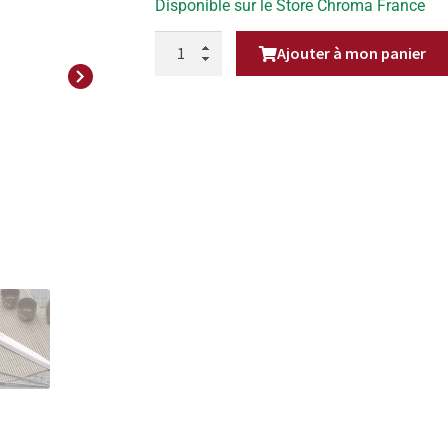
Disponible sur le Store Chroma France
QUANTITÉ
Ajouter à mon panier
DE
COUTEAU
Next
SASHIMI
24
CM
KASUMI
TORA