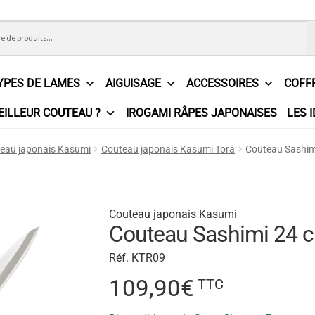
YPES DE LAMES
AIGUISAGE
ACCESSOIRES
COFF
EILLEUR COUTEAU ?
IROGAMI RÂPES JAPONAISES
LES 
ons Générales de Vente
Contact
Demande de devis
Expédition l
eau japonais Kasumi
Couteau japonais Kasumi Tora
Couteau Sashim
e
Partenaires
Plan du site
Politique de confidentialité
Politique e
?
Revendeurs
Revue de presse
Téléchargements
Thank you for 
Couteau japonais Kasumi
Couteau Sashimi 24 
n
Réf. KTR09
109,90
€
TTC