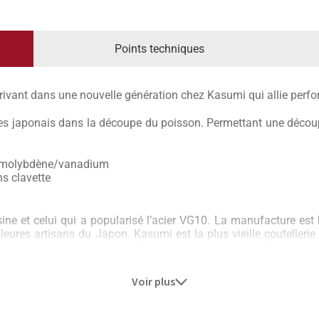
Points techniques
ivant dans une nouvelle génération chez Kasumi qui allie perfor
es japonais dans la découpe du poisson. Permettant une découpe
 + molybdène/vanadium
s clavette
ine et celui qui a popularisé l’acier VG10. La manufacture est
leures artisans du Japon. Kasumi est la plus vieille coutellerie 
produits, c’est un héritage à faire valoir et à protéger. C’est en 
e codes de design japonais mêlant passé, présent et futur. La 
 des tendances.
Voir plus
z Kasumi. On peut le comparer avec le haut de gamme europé
’un acier fortement carburé à 0,6% de carbone. Kasumi s’acqu