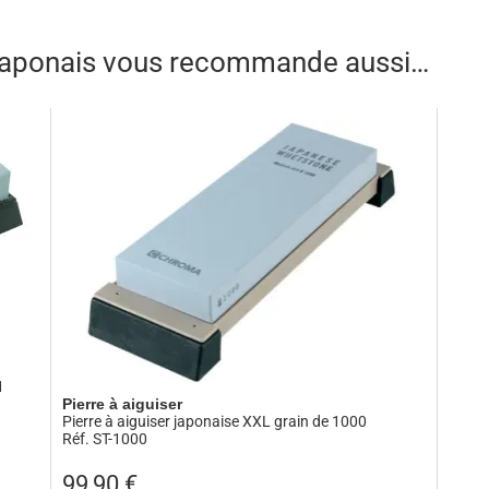
un manche en bois de magnolia teinté noir. Connu pour ses poids
ium ou encore Kasane, Kasumi réitère avec Kasumi Tora dont 
 japonais vous recommande aussi…
1
Pierre à aiguiser
Pierre à aiguiser japonaise XXL grain de 1000
Réf. ST-1000
99,90
€