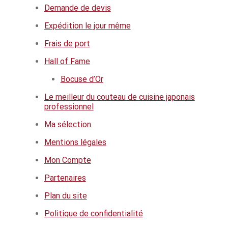
Demande de devis
Hall of Fame
Expédition le jour même
Bocuse d’Or
Frais de port
Ma sélection
Hall of Fame
Bocuse d’Or
Mentions légales
Le meilleur du couteau de cuisine japonais
professionnel
Mon Compte
Ma sélection
Partenaires
Mentions légales
Plan du site
Mon Compte
Partenaires
Politique de confidentialité
Plan du site
Politique en matière de remboursements et de retours
Politique de confidentialité