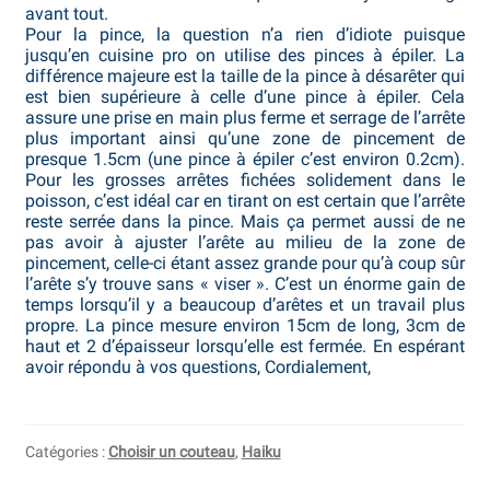
avant tout.
Pour la pince, la question n’a rien d’idiote puisque
Revendeurs
jusqu’en cuisine pro on utilise des pinces à épiler. La
différence majeure est la taille de la pince à désarêter qui
est bien supérieure à celle d’une pince à épiler. Cela
Revue de presse
assure une prise en main plus ferme et serrage de l’arrête
plus important ainsi qu’une zone de pincement de
Téléchargements
presque 1.5cm (une pince à épiler c’est environ 0.2cm).
Pour les grosses arrêtes fichées solidement dans le
poisson, c’est idéal car en tirant on est certain que l’arrête
Thank you for booking
reste serrée dans la pince. Mais ça permet aussi de ne
pas avoir à ajuster l’arête au milieu de la zone de
Tous les articles
pincement, celle-ci étant assez grande pour qu’à coup sûr
l’arête s’y trouve sans « viser ». C’est un énorme gain de
temps lorsqu’il y a beaucoup d’arêtes et un travail plus
Trouver mon couteau
propre. La pince mesure environ 15cm de long, 3cm de
haut et 2 d’épaisseur lorsqu’elle est fermée. En espérant
Trouver mon magasin
avoir répondu à vos questions, Cordialement,
Catégories :
Choisir un couteau
,
Haiku