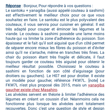
Réponse
: Bonjour, Pour répondre à vos questions :
Bocuse d’Or
Le santoku + yanagiba (aussi appelé couteau à sashimi)
est effectivement le meilleur choix pour ce que vous
Ma sélection
souhaitez en faire. Le santoku est le plus polyvalent des
couteaux, il vous servira pour cuisiner en général. Il est
Mentions légales
très adapté pour couper et émincer les légumes et la
viande. Le couteau à sashimi possède une lame moins
haute qui va limiter la zone d’adhérence du poisson. Son
Mon Compte
épaisseur et le fait qu’il soit aiguisé que d’un côté permet
de séparer encore mieux les fibres du poisson et d’éviter
Partenaires
ainsi qu’il ne s’arrache, même en tranches très fines. La
chair du poisson étant très fragile et délicate, il faut
toujours garder ce couteau très aiguisé pour obtenir le
Plan du site
meilleur résultat possible. Choisissez le couteau à
sashimi en fonction de son côté d’aiguisage (pour
Politique de confidentialité
droitiers ou gauchers). Le H07 est pour droitier. Il existe
un modèle pour gaucher, référence FKW7L. [note] Le
FKW7L n’est plus proposé dès 2015, mais un
yanagiba
Politique en matière de remboursements et de retours
gaucher existe chez Masahiro
.
Les alvéoles servent en théorie à limiter l’adhérence des
Questions / Réponses
légumes en créant un coussin d’air. Néanmoins cela ne
fonctionne plus lorsque les alvéoles sont totalement
recouvertes. Donc c’est une question de style et design
Questions-Réponses?