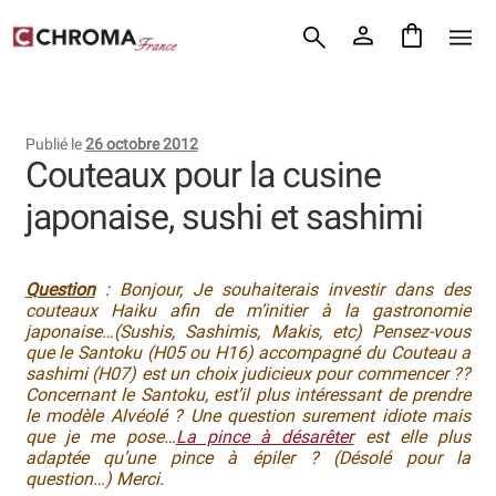
Accueil
Aller
Aller
Chroma France
à
au
la
contenu
Blog : coutellerie japonaise
navigation
Publié le
26 octobre 2012
Commande
Couteaux pour la cusine
japonaise, sushi et sashimi
Conditions Générales de Vente
Contact
Question
: Bonjour, Je souhaiterais investir dans des
couteaux Haiku afin de m’initier à la gastronomie
Demande de devis
japonaise…(Sushis, Sashimis, Makis, etc) Pensez-vous
que le Santoku (H05 ou H16) accompagné du Couteau a
Expédition le jour même
sashimi (H07) est un choix judicieux pour commencer ??
Concernant le Santoku, est’il plus intéressant de prendre
le modèle Alvéolé ? Une question surement idiote mais
Frais de port
que je me pose…
La pince à désarêter
est elle plus
adaptée qu’une pince à épiler ? (Désolé pour la
Hall of Fame
question…) Merci.