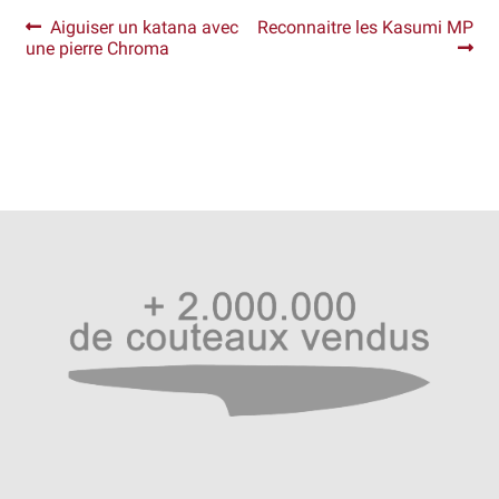
Navigation
Article
Article
Aiguiser un katana avec
Reconnaitre les Kasumi MP
précédent :
suivant :
une pierre Chroma
de
l’article