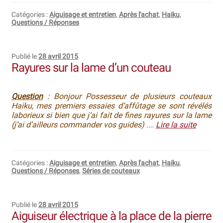
Bocuse d’Or
Catégories :
Aiguisage et entretien
,
Après l'achat
,
Haiku
,
Questions / Réponses
Ma sélection
Publié le
28 avril 2015
Mentions légales
Rayures sur la lame d’un couteau
Mon Compte
Question
: Bonjour Possesseur de plusieurs couteaux
Partenaires
Haiku, mes premiers essaies d’affûtage se sont révélés
laborieux si bien que j’ai fait de fines rayures sur la lame
(j’ai d’ailleurs commander vos guides) .
…
Lire la suite
Plan du site
Politique de confidentialité
Catégories :
Aiguisage et entretien
,
Après l'achat
,
Haiku
,
Questions / Réponses
,
Séries de couteaux
Politique en matière de remboursements et de retours
Questions / Réponses
Publié le
28 avril 2015
Aiguiseur électrique à la place de la pierre
Questions-Réponses?