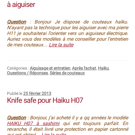
à aiguiser
Revendeurs
Question
: Bonjour Je dispose de couteaux haïku.
N’ayant pas la technique pour les aiguiser avec ma pierre
Revue de presse
H11 je souhaiterai l’orienter vers un aiguiseur électrique.
Auriez vous des modèles à me conseiller pour l’entretien
Téléchargements
de mes couteaux.
…
Lire la suite
Thank you for booking
Catégories :
Aiguisage et entretien
,
Après l'achat
,
Haiku
,
Tous les articles
Questions / Réponses
,
Séries de couteaux
Trouver mon couteau
Publié le
25 février 2013
Trouver mon magasin
Knife safe pour Haiku H07
Question
: Bonjour, j’ai acheté il y a qq années le modèle
HAIKU H07 à sashimi
qui est toujours parfait. En
revanche, il était livré une protection en papier cartonné
qui est abîmé.
…
Lire la suite