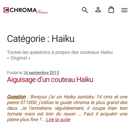
Accueil
Aller
Aller
Chroma France
à
au
la
contenu
Blog : coutellerie japonaise
navigation
Catégorie :
Haiku
Commande
Toutes les questions à propos des couteaux Haiku
Conditions Générales de Vente
« Original »
Contact
Publié le
16 septembre 2015
Aiguisage d’un couteau Haiku
Demande de devis
Question
: Bonjour j’ai un Haiku santoku 14 cms et une
Expédition le jour même
pierre ST1000, j’utilise le guide chroma le plus grand des
deux. Je l’entretiens régulièrement, il coupe bien test
Frais de port
tomate mais est loin du rasoir … Faut il acquérir une
pierre plus fine ?
…
Lire la suite
Hall of Fame