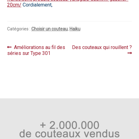
20cm/
Cordialement,
Hall of Fame
Bocuse d’Or
Catégories :
Choisir un couteau
,
Haiku
Ma sélection
Navigation
Article
Article
Améliorations au fil des
Des couteaux qui rouillent ?
Mentions légales
précédent :
suivant :
séries sur Type 301
de
l’article
Mon Compte
Partenaires
Plan du site
Politique de confidentialité
Politique en matière de remboursements et de retours