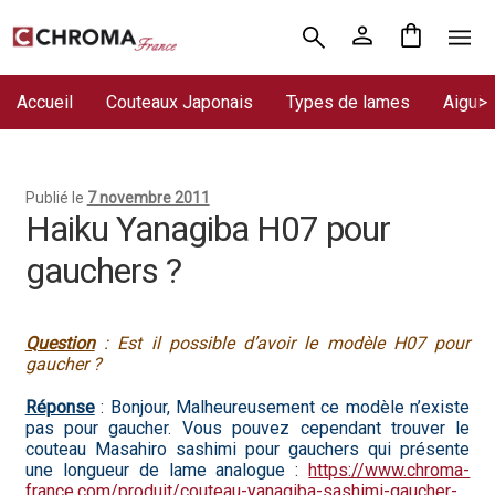
Aller
Aller
Accueil
à
au
la
contenu
Accueil
Couteaux Japonais
Types de lames
Aiguis
Chroma France
navigation
Blog : coutellerie japonaise
Publié le
7 novembre 2011
Commande
Haiku Yanagiba H07 pour
gauchers ?
Conditions Générales de Vente
Contact
Question
: Est il possible d’avoir le modèle H07 pour
gaucher ?
Demande de devis
Réponse
: Bonjour, Malheureusement ce modèle n’existe
Expédition le jour même
pas pour gaucher. Vous pouvez cependant trouver le
couteau Masahiro sashimi pour gauchers qui présente
une longueur de lame analogue :
https://www.chroma-
Frais de port
france.com/produit/couteau-yanagiba-sashimi-gaucher-