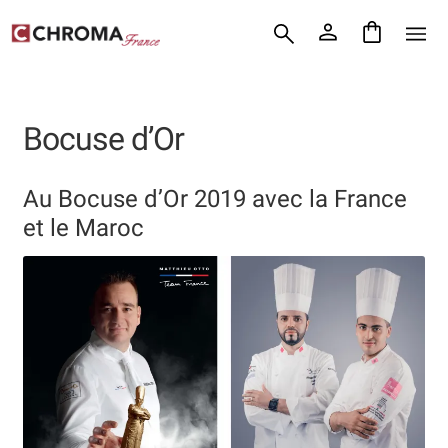
Accueil
Aller
Aller
Chroma France
à
au
la
contenu
Blog : coutellerie japonaise
navigation
Bocuse d’Or
Commande
Conditions Générales de Vente
Au Bocuse d’Or 2019 avec la France
et le Maroc
Contact
Demande de devis
Expédition le jour même
Frais de port
Hall of Fame