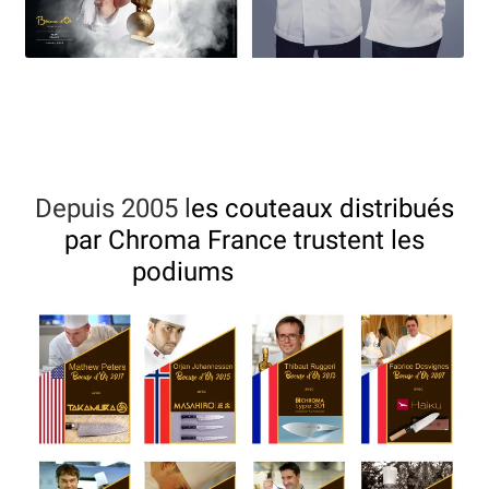
Bocuse d’Or
Ma sélection
Mentions légales
Mon Compte
Depuis 2005 l
es couteaux distribués
Partenaires
par Chroma France trustent les
podiums
Plan du site
Politique de confidentialité
Politique en matière de remboursements et de retours
Questions / Réponses
Questions-Réponses?