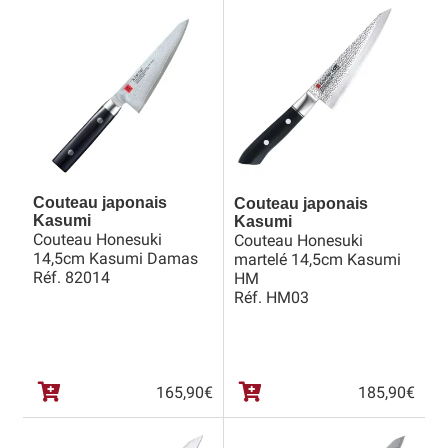
Bocuse d’Or
Ma sélection
Mentions légales
Mon Compte
Couteau japonais
Couteau japonais
Partenaires
Kasumi
Kasumi
Couteau Honesuki
Couteau Honesuki
Plan du site
14,5cm Kasumi Damas
martelé 14,5cm Kasumi
Réf. 82014
HM
Réf. HM03
Politique de confidentialité
Politique en matière de remboursements et de retours
165,90
€
185,90
€
Questions / Réponses
Questions-Réponses?