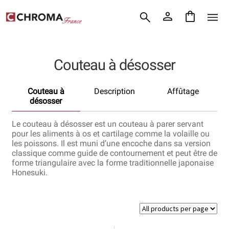
Accueil
Aller
Aller
Chroma France
à
au
la
contenu
Blog : coutellerie japonaise
navigation
Couteau à désosser
Commande
Couteau à
Description
Affûtage
Conditions Générales de Vente
désosser
Contact
Le couteau à désosser est un couteau à parer servant
pour les aliments à os et cartilage comme la volaille ou
les poissons. Il est muni d’une encoche dans sa version
Demande de devis
classique comme guide de contournement et peut être de
forme triangulaire avec la forme traditionnelle japonaise
Expédition le jour même
Honesuki.
Frais de port
Hall of Fame