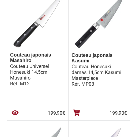
Revendeurs
Revue de presse
Téléchargements
Couteau japonais
Couteau japonais
Thank you for booking
Masahiro
Kasumi
Couteau Universel
Couteau Honesuki
Tous les articles
Honesuki 14,5cm
damas 14,5cm Kasumi
Masahiro
Masterpiece
Réf. M12
Réf. MP03
Trouver mon couteau
Trouver mon magasin
199,90
€
199,90
€