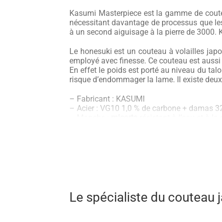
Kasumi Masterpiece est la gamme de coutea
nécessitant davantage de processus que le
à un second aiguisage à la pierre de 3000. 
Le honesuki est un couteau à volailles japon
employé avec finesse. Ce couteau est aussi t
En effet le poids est porté au niveau du ta
risque d’endommager la lame. Il existe deux d
– Fabricant : KASUMI
– Acier : VG10 1,0 % de carbone + damas 3
– Manche :
micarta
résistant à l’eau et à la
– Aiguisage : ambidextre en V angle de 15°
Il faut cependant toujours garder à l’esprit
acier sont autant d’éléments qui en font un
Découvrez nos couteaux Honesuki dans no
Kasumi est le précurseur du damas de cuis
Le spécialiste du couteau
générations les ateliers font appel aux meil
coutellerie japonaise. Kasumi, à travers ses 