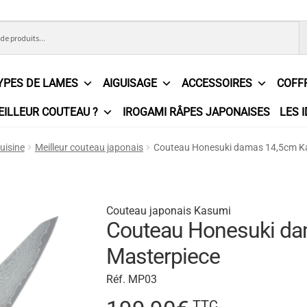
YPES DE LAMES
AIGUISAGE
ACCESSOIRES
COFF
EILLEUR COUTEAU ?
IROGAMI RÂPES JAPONAISES
LES 
ons Générales de Vente
Contact
Demande de devis
Expédition l
uisine
Meilleur couteau japonais
Couteau Honesuki damas 14,5cm K
e
Partenaires
Plan du site
Politique de confidentialité
Politique e
?
Revendeurs
Revue de presse
Téléchargements
Thank you for 
Couteau japonais Kasumi
Couteau Honesuki d
n
Masterpiece
Réf. MP03
TTC