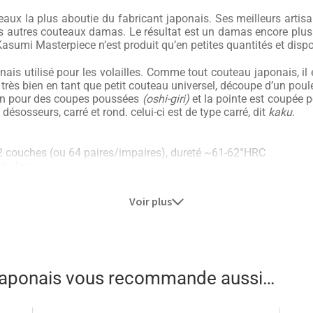
ux la plus aboutie du fabricant japonais. Ses meilleurs artisa
s autres couteaux damas. Le résultat est un damas encore plus 
Kasumi Masterpiece n’est produit qu’en petites quantités et disp
ais utilisé pour les volailles. Comme tout couteau japonais, il 
rès bien en tant que petit couteau universel, découpe d’un poule
lon pour des coupes poussées
(oshi-giri)
et la pointe est coupée 
ésosseurs, carré et rond. celui-ci est de type carré, dit
kaku
.
2 couches (ou 64 paires/impaires), dureté ~61-62°HRC
 chaleur
 de chaque côté.
Double aiguisage à la pierre fine #3000 et doubl
Voir plus
 qu’il ne s’agit pas d’un couperet de boucher pour casser des os
 couteau japonais aussi tranchant qu’un autre et devant être em
s autres gammes !
ine et celui qui a popularisé l’acier VG10. La manufacture est
 japonais vous recommande aussi…
leures artisans du Japon. Kasumi est la plus vieille coutellerie 
produits, c’est un héritage à faire valoir et à protéger. C’est en 