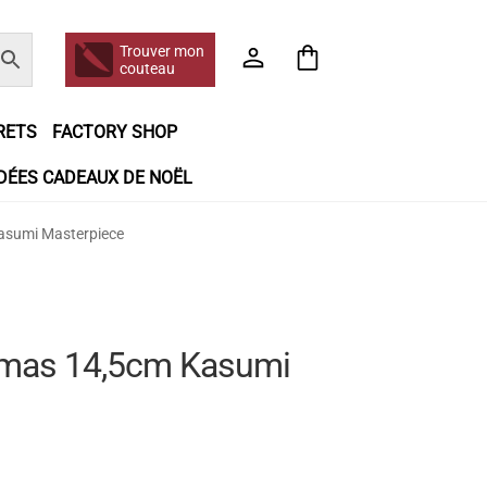
Trouver mon
couteau
RETS
FACTORY SHOP
IDÉES CADEAUX DE NOËL
e jour même
Frais de port
Hall of Fame
asumi Masterpiece
n matière de remboursements et de retours
booking
Tous les articles
amas 14,5cm Kasumi