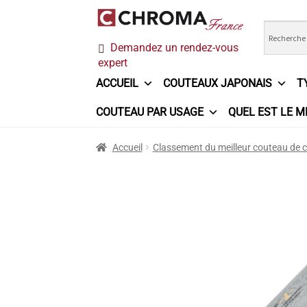
Aller
Aller
Demandez un rendez-vous
à
au
expert
la
contenu
navigation
ACCUEIL
COUTEAUX JAPONAIS
T
COUTEAU PAR USAGE
QUEL EST LE M
Accueil
Chroma France
Commande
Conditi
Accueil
Classement du meilleur couteau de c
Ma sélection
Mentions légales
Mon Compt
Questions / Réponses
Questions-Réponses
Trouver mon couteau
Trouver mon magasi