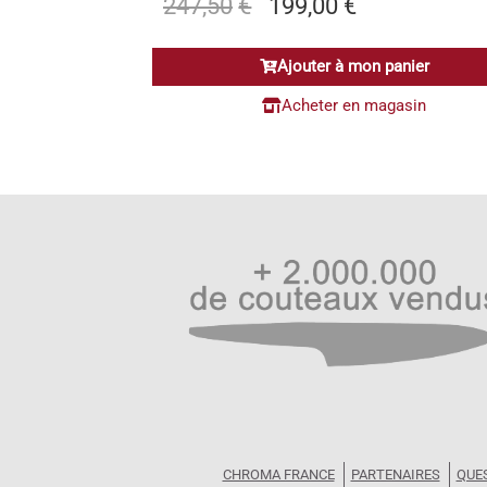
Le
Le
247,50
€
199,00
€
prix
prix
initial
actuel
Ajouter à mon panier
était :
est :
247,50€.
199,00€.
Acheter en magasin
CHROMA FRANCE
PARTENAIRES
QUE