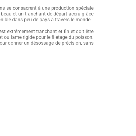
ns se consacrent à une production spéciale
beau et un tranchant de départ accru grâce
onible dans peu de pays à travers le monde.
est extrêmement tranchant et fin et doit être
t ou lame rigide pour le filetage du poisson.
pour donner un désossage de précision, sans
e polissage du fil
.
. Son architecture de lame, son émouture, son
ployé avec le même soin.
 basée à Seki au Japon où depuis plusieurs
de la ville de Seki, elle-même capitale de la
les regardant qu’on remarque tout de suite que