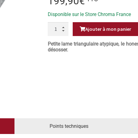
199,90
€
Disponible sur le Store Chroma France
QUANTITÉ
Ajouter à mon panier
DE
COUTEAU
HONESUKI
DAMAS
Petite lame triangulaire atypique, le hon
14,5CM
désosser.
KASUMI
MASTERPIECE
Points techniques