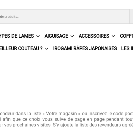
YPES DE LAMES
AIGUISAGE
ACCESSOIRES
COFF
EILLEUR COUTEAU ?
IROGAMI RÂPES JAPONAISES
LES 
ons Générales de Vente
Contact
Demande de devis
Expédition l
e
Partenaires
Plan du site
Politique de confidentialité
Politique e
?
Revendeurs
Revue de presse
Téléchargements
Thank you for 
n
endeur dans la liste « Votre magasin » ou inscrivez le code pos
ri afin que ce choix vous suive de page en page pendant tout
vos prochaines visites. S’y ajoute la liste des revendeurs agré