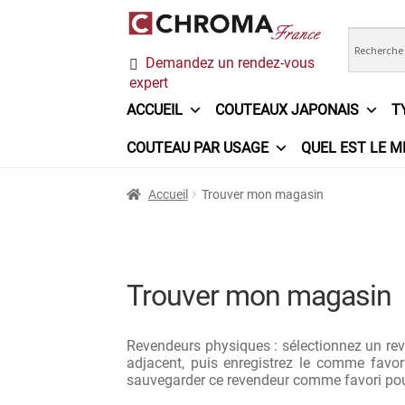
Aller
Aller
Demandez un rendez-vous
à
au
expert
la
contenu
navigation
ACCUEIL
COUTEAUX JAPONAIS
T
COUTEAU PAR USAGE
QUEL EST LE M
Accueil
Chroma France
Commande
Conditi
Accueil
Trouver mon magasin
Ma sélection
Mentions légales
Mon Compt
Questions / Réponses
Questions-Réponses
Trouver mon magasin
Trouver mon couteau
Trouver mon magasi
Revendeurs physiques : sélectionnez un rev
adjacent, puis enregistrez le comme favo
sauvegarder ce revendeur comme favori pour 