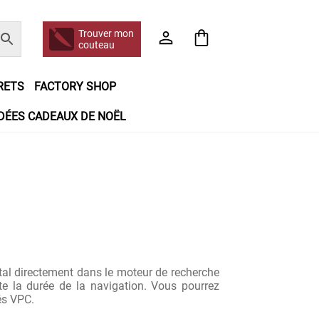
Trouver mon
couteau
RETS
FACTORY SHOP
IDÉES CADEAUX DE NOËL
e jour même
Frais de port
Hall of Fame
n matière de remboursements et de retours
booking
Tous les articles
tal directement dans le moteur de recherche
e la durée de la navigation. Vous pourrez
és VPC.