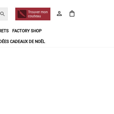
Trouver mon
couteau
RETS
FACTORY SHOP
IDÉES CADEAUX DE NOËL
e jour même
Frais de port
Hall of Fame
n matière de remboursements et de retours
booking
Tous les articles