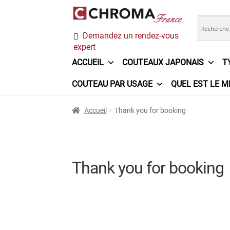
Aller
Aller
Demandez un rendez-vous
à
au
expert
la
contenu
navigation
ACCUEIL
COUTEAUX JAPONAIS
T
COUTEAU PAR USAGE
QUEL EST LE M
Accueil
Chroma France
Commande
Conditi
Accueil
Thank you for booking
Ma sélection
Mentions légales
Mon Compt
Questions / Réponses
Questions-Réponses
Thank you for booking
Trouver mon couteau
Trouver mon magasi