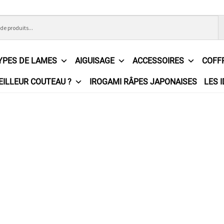
YPES DE LAMES
AIGUISAGE
ACCESSOIRES
COFF
EILLEUR COUTEAU ?
IROGAMI RÂPES JAPONAISES
LES 
ons Générales de Vente
Contact
Demande de devis
Expédition l
e
Partenaires
Plan du site
Politique de confidentialité
Politique e
?
Revendeurs
Revue de presse
Téléchargements
Thank you for 
n