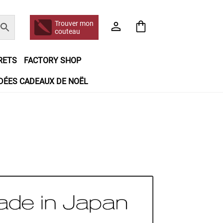
Trouver mon
couteau
RETS
FACTORY SHOP
IDÉES CADEAUX DE NOËL
e jour même
Frais de port
Hall of Fame
n matière de remboursements et de retours
booking
Tous les articles