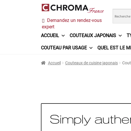
Aller
Aller
Demandez un rendez-vous
à
au
expert
la
contenu
navigation
ACCUEIL
COUTEAUX JAPONAIS
T
COUTEAU PAR USAGE
QUEL EST LE M
Accueil
Chroma France
Commande
Conditi
Accueil
Couteaux de cuisine japonais
Cout
Ma sélection
Mentions légales
Mon Compt
Questions / Réponses
Questions-Réponses
Trouver mon couteau
Trouver mon magasi