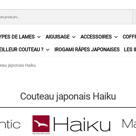
YPES DE LAMES
AIGUISAGE
ACCESSOIRES
COFF
EILLEUR COUTEAU ?
IROGAMI RÂPES JAPONAISES
LES 
ons Générales de Vente
Contact
Demande de devis
Expédition l
eau japonais Haiku
e
Partenaires
Plan du site
Politique de confidentialité
Politique e
?
Revendeurs
Revue de presse
Téléchargements
Thank you for 
Couteau japonais Haiku
n