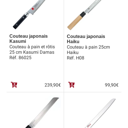
Bocuse d’Or
Ma sélection
Mentions légales
Couteau japonais
Couteau japonais
Kasumi
Haiku
Couteau à pain et rôtis
Mon Compte
Couteau à pain 25cm
25 cm Kasumi Damas
Haiku
Réf. 86025
Réf. H08
Partenaires
Plan du site
239,90
€
99,90
€
Politique de confidentialité
Politique en matière de remboursements et de retours
Questions / Réponses
Questions-Réponses?