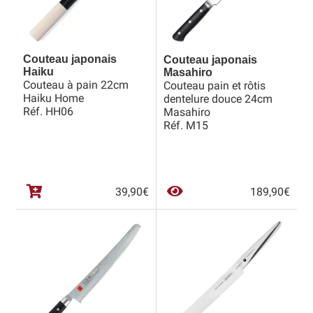
Revendeurs
Couteau japonais
Couteau japonais
Revue de presse
Haiku
Masahiro
Couteau à pain 22cm
Couteau pain et rôtis
Téléchargements
Haiku Home
dentelure douce 24cm
Réf. HH06
Masahiro
Réf. M15
Thank you for booking
Tous les articles
39,90
€
189,90
€
Trouver mon couteau
Trouver mon magasin