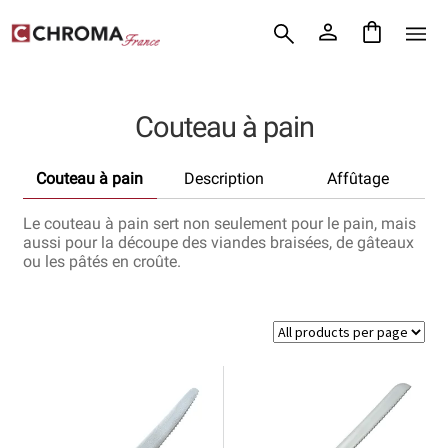
Accueil
Aller
Aller
Chroma France
à
au
la
contenu
Blog : coutellerie japonaise
navigation
Couteau à pain
Commande
Couteau à pain
Description
Affûtage
Conditions Générales de Vente
Le couteau à pain sert non seulement pour le pain, mais
Contact
aussi pour la découpe des viandes braisées, de gâteaux
ou les pâtés en croûte.
Demande de devis
Expédition le jour même
Frais de port
Hall of Fame