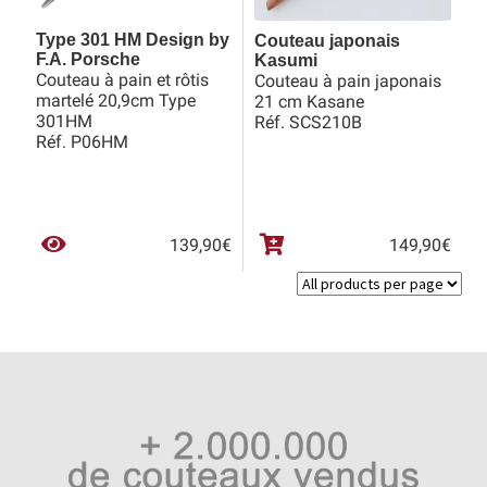
Type 301 HM Design by
Couteau japonais
F.A. Porsche
Kasumi
Couteau à pain et rôtis
Couteau à pain japonais
martelé 20,9cm Type
21 cm Kasane
301HM
Réf. SCS210B
Réf. P06HM
139,90
€
149,90
€