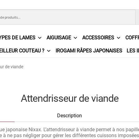
YPES DE LAMES
AIGUISAGE
ACCESSOIRES
COFF
EILLEUR COUTEAU ?
IROGAMI RÂPES JAPONAISES
LES 
ons Générales de Vente
Contact
Demande de devis
Expédition l
ur de viande
e
Partenaires
Plan du site
Politique de confidentialité
Politique e
?
Revendeurs
Revue de presse
Téléchargements
Thank you for 
Attendrisseur de viande
n
Description
 japonaise Nixax. L’attendrisseur à viande permet à nos papilles
e à ne pas négliger pour gérer les différentes cuissons imposées 