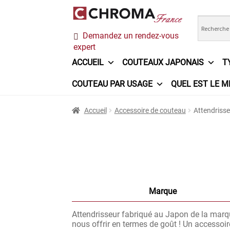
Aller
Aller
Demandez un rendez-vous
à
au
expert
la
contenu
navigation
ACCUEIL
COUTEAUX JAPONAIS
T
COUTEAU PAR USAGE
QUEL EST LE M
Accueil
Chroma France
Commande
Conditi
Accueil
Accessoire de couteau
Attendrisse
Ma sélection
Mentions légales
Mon Compt
Questions / Réponses
Questions-Réponses
Trouver mon couteau
Trouver mon magasi
Marque
Attendrisseur fabriqué au Japon de la marque
nous offrir en termes de goût ! Un accessoir