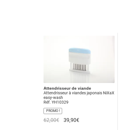
Attendrisseur de viande
Attendrisseur à viandes japonais NiXaX
easy-wash
Réf. YH10329
PROMO !
Le
Le
62,00
€
39,90
€
prix
prix