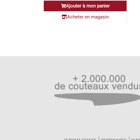
initial
actuel
Ajouter à mon panier
était :
est :
62,00€.
39,90€.
Acheter en magasin