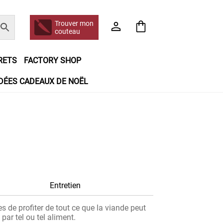
Trouver mon
couteau
RETS
FACTORY SHOP
IDÉES CADEAUX DE NOËL
e jour même
Frais de port
Hall of Fame
n matière de remboursements et de retours
booking
Tous les articles
Entretien
 de profiter de tout ce que la viande peut
par tel ou tel aliment.