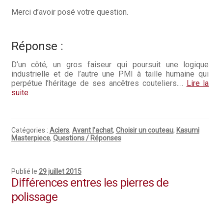
Merci d’avoir posé votre question.
Hall of Fame
Bocuse d’Or
Réponse :
Ma sélection
D’un côté, un gros faiseur qui poursuit une logique
industrielle et de l’autre une PMI à taille humaine qui
Mentions légales
perpétue l’héritage de ses ancêtres couteliers.…
Lire la
suite
Mon Compte
Partenaires
Catégories :
Aciers
,
Avant l'achat
,
Choisir un couteau
,
Kasumi
Masterpiece
,
Questions / Réponses
Plan du site
Publié le
29 juillet 2015
Politique de confidentialité
Différences entres les pierres de
polissage
Politique en matière de remboursements et de retours