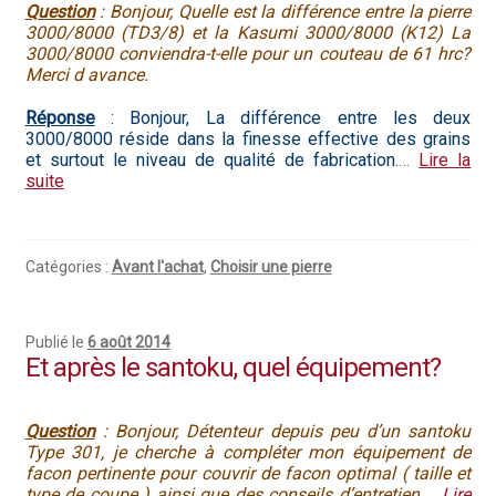
Questions / Réponses
Question
: Bonjour, Quelle est la différence entre la pierre
3000/8000 (TD3/8) et la Kasumi 3000/8000 (K12) La
Questions-Réponses?
3000/8000 conviendra-t-elle pour un couteau de 61 hrc?
Merci d avance.
Revendeurs
Réponse
: Bonjour, La différence entre les deux
3000/8000 réside dans la finesse effective des grains
Revue de presse
et surtout le niveau de qualité de fabrication.
…
Lire la
suite
Téléchargements
Thank you for booking
Catégories :
Avant l'achat
,
Choisir une pierre
Tous les articles
Publié le
6 août 2014
Et après le santoku, quel équipement?
Trouver mon couteau
Trouver mon magasin
Question
: Bonjour, Détenteur depuis peu d’un santoku
Type 301, je cherche à compléter mon équipement de
facon pertinente pour couvrir de facon optimal ( taille et
type de coupe ) ainsi que des conseils d’entretien.
…
Lire