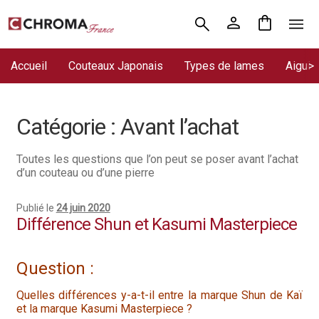
Aller
Aller
Accueil
à
au
la
contenu
Accueil
Couteaux Japonais
Types de lames
Aiguis
Chroma France
navigation
Blog : coutellerie japonaise
Catégorie :
Avant l’achat
Commande
Toutes les questions que l’on peut se poser avant l’achat
Conditions Générales de Vente
d’un couteau ou d’une pierre
Contact
Publié le
24 juin 2020
Différence Shun et Kasumi Masterpiece
Demande de devis
Question :
Expédition le jour même
Quelles différences y-a-t-il entre la marque Shun de Kaï
Frais de port
et la marque Kasumi Masterpiece ?