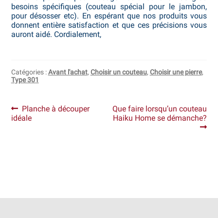
besoins spécifiques (couteau spécial pour le jambon,
pour désosser etc). En espérant que nos produits vous
Revendeurs
donnent entière satisfaction et que ces précisions vous
auront aidé. Cordialement,
Revue de presse
Téléchargements
Catégories :
Avant l'achat
,
Choisir un couteau
,
Choisir une pierre
,
Type 301
Thank you for booking
Navigation
Article
Article
Planche à découper
Que faire lorsqu’un couteau
Tous les articles
précédent :
suivant :
idéale
Haiku Home se démanche?
de
l’article
Trouver mon couteau
Trouver mon magasin