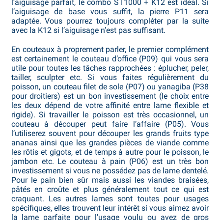
l’aiguisage parfait, le combo ST1000 + K12 est idéal. Si
l’aiguisage de base vous suffit, la pierre P11 sera
Bocuse d’Or
adaptée. Vous pourrez toujours compléter par la suite
avec la K12 si l’aiguisage n’est pas suffisant.
Ma sélection
En couteaux à proprement parler, le premier complément
Mentions légales
est certainement le couteau d’office (P09) qui vous sera
utile pour toutes les tâches rapprochées : éplucher, peler,
tailler, sculpter etc. Si vous faites régulièrement du
Mon Compte
poisson, un couteau filet de sole (P07) ou yanagiba (P38
pour droitiers) est un bon investissement (le choix entre
Partenaires
les deux dépend de votre affinité entre lame flexible et
rigide). Si travailler le poisson est très occasionnel, un
couteau à découper peut faire l’affaire (P05). Vous
Plan du site
l’utiliserez souvent pour découper les grands fruits type
ananas ainsi que les grandes pièces de viande comme
Politique de confidentialité
les rôtis et gigots, et de temps à autre pour le poisson, le
jambon etc. Le couteau à pain (P06) est un très bon
investissement si vous ne possédez pas de lame dentelé.
Politique en matière de remboursements et de retours
Pour le pain bien sûr mais aussi les viandes braisées,
pâtés en croûte et plus généralement tout ce qui est
Questions / Réponses
craquant. Les autres lames sont toutes pour usages
spécifiques, elles trouvent leur intérêt si vous aimez avoir
la lame parfaite pour l’usage voulu ou avez de gros
Questions-Réponses?