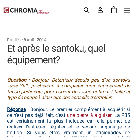
Accueil
Aller
Aller
Chroma France
à
au
la
contenu
Blog : coutellerie japonaise
navigation
Publié le
6 août 2014
Commande
Et après le santoku, quel
équipement?
Conditions Générales de Vente
Contact
Question
: Bonjour, Détenteur depuis peu d’un santoku
Type 301, je cherche à compléter mon équipement de
Demande de devis
facon pertinente pour couvrir de facon optimal ( taille et
type de coupe ) ainsi que des conseils d’entretien.
Expédition le jour même
Réponse
: Bonjour, Le premier complément à acquérir si
ce n’est pas déjà fait, c’est
une pierre à aiguiser
. La P35
Frais de port
est certainement la plus indiquée car elle permet de
réaliser l’entretien régulier et le second aiguisage de
Hall of Fame
finition. Si vous êtres vraiment un aficionados de