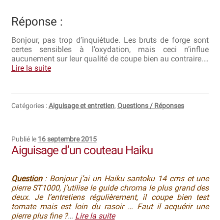
Bocuse d’Or
Réponse :
Ma sélection
Bonjour, pas trop d’inquiétude. Les bruts de forge sont
certes sensibles à l’oxydation, mais ceci n’influe
Mentions légales
aucunement sur leur qualité de coupe bien au contraire.…
Lire la suite
Mon Compte
Partenaires
Catégories :
Aiguisage et entretien
,
Questions / Réponses
Plan du site
Publié le
16 septembre 2015
Aiguisage d’un couteau Haiku
Politique de confidentialité
Politique en matière de remboursements et de retours
Question
: Bonjour j’ai un Haiku santoku 14 cms et une
pierre ST1000, j’utilise le guide chroma le plus grand des
Questions / Réponses
deux. Je l’entretiens régulièrement, il coupe bien test
tomate mais est loin du rasoir … Faut il acquérir une
pierre plus fine ?
…
Lire la suite
Questions-Réponses?