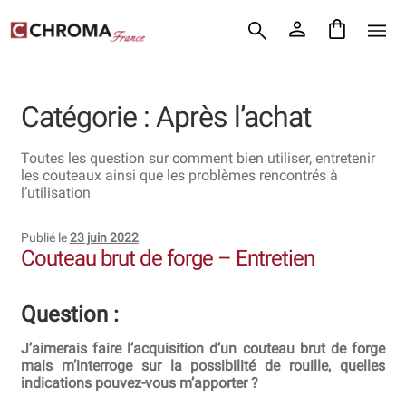
Accueil
Aller
Aller
Chroma France
à
au
la
contenu
Blog : coutellerie japonaise
navigation
Catégorie :
Après l’achat
Commande
Toutes les question sur comment bien utiliser, entretenir
Conditions Générales de Vente
les couteaux ainsi que les problèmes rencontrés à
l’utilisation
Contact
Publié le
23 juin 2022
Couteau brut de forge – Entretien
Demande de devis
Expédition le jour même
Question :
Frais de port
J’aimerais faire l’acquisition d’un couteau brut de forge
mais m’interroge sur la possibilité de rouille, quelles
indications pouvez-vous m’apporter ?
Hall of Fame