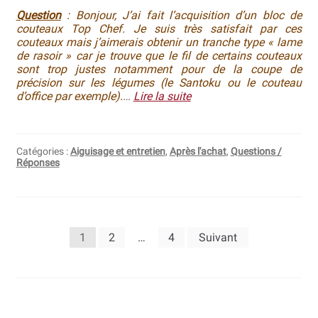
Question
: Bonjour, J’ai fait l’acquisition d’un bloc de
couteaux Top Chef. Je suis très satisfait par ces
couteaux mais j’aimerais obtenir un tranche type « lame
de rasoir » car je trouve que le fil de certains couteaux
sont trop justes notamment pour de la coupe de
précision sur les légumes (le Santoku ou le couteau
d’office par exemple).
…
Lire la suite
Catégories :
Aiguisage et entretien
,
Après l'achat
,
Questions /
Réponses
Pagination
1
2
…
4
Suivant
des
publications