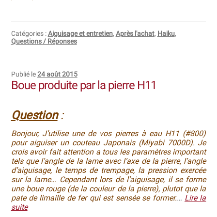
Revendeurs
Catégories :
Aiguisage et entretien
,
Après l'achat
,
Haiku
,
Questions / Réponses
Revue de presse
Téléchargements
Publié le
24 août 2015
Boue produite par la pierre H11
Thank you for booking
Question
:
Tous les articles
Bonjour, J’utilise une de vos pierres à eau H11 (#800)
Trouver mon couteau
pour aiguiser un couteau Japonais (Miyabi 7000D). Je
crois avoir fait attention a tous les paramètres important
Trouver mon magasin
tels que l’angle de la lame avec l’axe de la pierre, l’angle
d’aiguisage, le temps de trempage, la pression exercée
sur la lame… Cependant lors de l’aiguisage, il se forme
une boue rouge (de la couleur de la pierre), plutot que la
pate de limaille de fer qui est sensée se former.
…
Lire la
suite