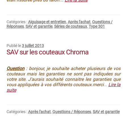
Bocuse d’Or
Ma sélection
Catégories :
Aiguisage et entretien
,
Après l'achat
,
Questions /
Réponses
,
SAV et garantie
,
Séries de couteaux
,
Type 301
Mentions légales
Publié le
3 juillet 2013
Mon Compte
SAV sur les couteaux Chroma
Partenaires
Question
: bonjour, je souhaite acheter plusieurs de vos
Plan du site
couteaux mais les garanties ne sont pas indiquées sur
votre site. J’aurais souhaité connaitre les garanties que
vous appliquées à vos différents couteaux.merci
…
Lire la
Politique de confidentialité
suite
Politique en matière de remboursements et de retours
Catégories :
Après l'achat
,
Questions / Réponses
,
SAV et garantie
Questions / Réponses
Questions-Réponses?