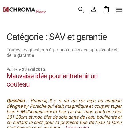
Accueil
Aller
Aller
Chroma France
à
au
la
contenu
Blog : coutellerie japonaise
navigation
Catégorie :
SAV et garantie
Commande
Toutes les questions à propos du service après-vente et
Conditions Générales de Vente
de la garantie
Contact
Publié le
28 avril 2015
Mauvaise idée pour entretenir un
Demande de devis
couteau
Expédition le jour même
Question
: Bonjour, Il y a un an j’ai reçu un couteau
désigne by Porsche qui était magnifique et coupait super
Frais de port
bien !! Malheureusement hier j’ai mis mon couteau chef
301 20cm et mon filet de sole dans de l’eau bouillante et
Hall of Fame
en sortant le chef pour la première fois de l’eau la lame
était fissurée pres du talon.
…
Lire la suite