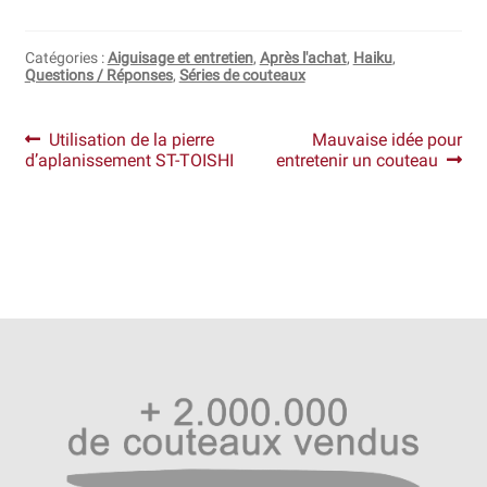
Revendeurs
Catégories :
Aiguisage et entretien
,
Après l'achat
,
Haiku
,
Questions / Réponses
,
Séries de couteaux
Revue de presse
Navigation
Article
Article
Utilisation de la pierre
Mauvaise idée pour
Téléchargements
précédent :
suivant :
d’aplanissement ST-TOISHI
entretenir un couteau
de
l’article
Thank you for booking
Tous les articles
Trouver mon couteau
Trouver mon magasin