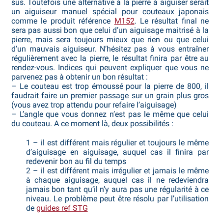
sus. Toutefois une alternative à la pierre à aiguiser serait
un aiguiseur manuel spécial pour couteaux japonais
Bocuse d’Or
comme le produit référence
M152
. Le résultat final ne
sera pas aussi bon que celui d’un aiguisage maitrisé à la
Ma sélection
pierre, mais sera toujours mieux que rien ou que celui
d’un mauvais aiguiseur. N’hésitez pas à vous entraîner
Mentions légales
régulièrement avec la pierre, le résultat finira par être au
rendez-vous. Indices qui peuvent expliquer que vous ne
parvenez pas à obtenir un bon résultat :
Mon Compte
– Le couteau est trop émoussé pour la pierre de 800, il
faudrait faire un premier passage sur un grain plus gros
Partenaires
(vous avez trop attendu pour refaire l’aiguisage)
– L’angle que vous donnez n’est pas le même que celui
du couteau. A ce moment là, deux possibilités :
Plan du site
1 – il est différent mais régulier et toujours le même
Politique de confidentialité
d’aiguisage en aiguisage, auquel cas il finira par
redevenir bon au fil du temps
2 – il est différent mais irrégulier et jamais le même
Politique en matière de remboursements et de retours
à chaque aiguisage, auquel cas il ne redeviendra
jamais bon tant qu’il n’y aura pas une régularité à ce
Questions / Réponses
niveau. Le problème peut être résolu par l’utilisation
de
guides ref STG
Questions-Réponses?