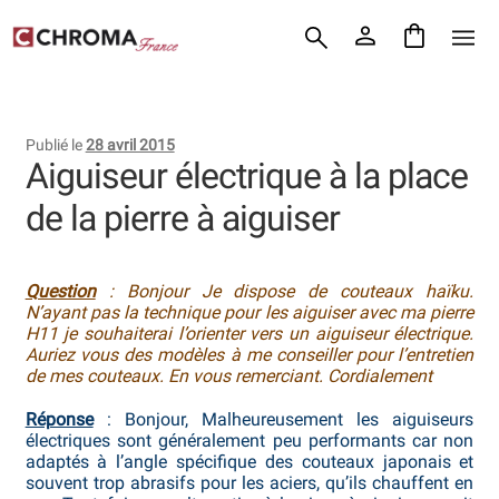
Accueil
Aller
Aller
Chroma France
à
au
la
contenu
Blog : coutellerie japonaise
navigation
Publié le
28 avril 2015
Commande
Aiguiseur électrique à la place
de la pierre à aiguiser
Conditions Générales de Vente
Contact
Question
: Bonjour Je dispose de couteaux haïku.
N’ayant pas la technique pour les aiguiser avec ma pierre
Demande de devis
H11 je souhaiterai l’orienter vers un aiguiseur électrique.
Auriez vous des modèles à me conseiller pour l’entretien
Expédition le jour même
de mes couteaux. En vous remerciant. Cordialement
Réponse
: Bonjour, Malheureusement les aiguiseurs
Frais de port
électriques sont généralement peu performants car non
adaptés à l’angle spécifique des couteaux japonais et
Hall of Fame
souvent trop abrasifs pour les aciers, qu’ils chauffent en