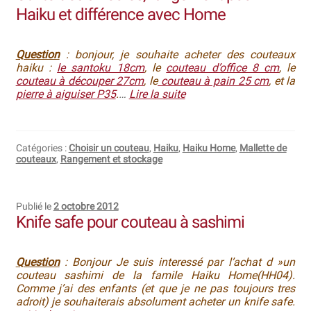
Haiku et différence avec Home
Revendeurs
Question
: bonjour, je souhaite acheter des couteaux
Revue de presse
haiku :
le santoku 18cm
, le
couteau d’office 8 cm
, le
couteau à découper 27cm
, le
couteau à pain 25 cm
, et la
pierre à aiguiser P35
.
…
Lire la suite
Téléchargements
Thank you for booking
Catégories :
Choisir un couteau
,
Haiku
,
Haiku Home
,
Mallette de
couteaux
,
Rangement et stockage
Tous les articles
Trouver mon couteau
Publié le
2 octobre 2012
Knife safe pour couteau à sashimi
Trouver mon magasin
Question
: Bonjour Je suis interessé par l’achat d »un
couteau sashimi de la famile Haiku Home(HH04).
Comme j’ai des enfants (et que je ne pas toujours tres
adroit) je souhaiterais absolument acheter un knife safe.