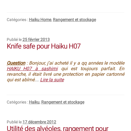
Bocuse d’Or
Catégories :
Haiku Home
,
Rangement et stockage
Ma sélection
Mentions légales
Publié le
25 février 2013
Knife safe pour Haiku H07
Mon Compte
Partenaires
Question
: Bonjour, j’ai acheté il y a qq années le modèle
HAIKU H07 à sashimi
qui est toujours parfait. En
revanche, il était livré une protection en papier cartonné
Plan du site
qui est abîmé.
…
Lire la suite
Politique de confidentialité
Catégories :
Haiku
,
Rangement et stockage
Politique en matière de remboursements et de retours
Questions / Réponses
Publié le
17 décembre 2012
Utilité des alvéoles, rangement pour
Questions-Réponses?