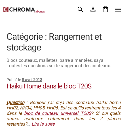
Accueil
Aller
Aller
Chroma France
à
au
la
contenu
Blog : coutellerie japonaise
navigation
Catégorie :
Rangement et
Commande
stockage
Conditions Générales de Vente
Blocs couteaux, mallettes, barre aimantées, saya…
Toutes les questions sur le rangement des couteaux.
Contact
Publié le
8 avril 2013
Demande de devis
Haiku Home dans le bloc T20S
Expédition le jour même
Question
: Bonjour j’ai deja des couteaux haiku home
Frais de port
HH02, HH04, HH05, HH06. Est ce qu’ils rentrent tous les 4
dans le
bloc de couteau universel T20S
? Si oui quels
autres couteaux entreraient dans les 2 places
Hall of Fame
restantes?
…
Lire la suite