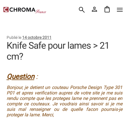
Accueil
Aller
Aller
Chroma France
à
au
la
contenu
Blog : coutellerie japonaise
navigation
Publié le
14 octobre 2011
Commande
Knife Safe pour lames > 21
cm?
Conditions Générales de Vente
Contact
Question
:
Demande de devis
Bonjour, je detient un couteau Porsche Design Type 301
P01 et apres verification aupres de votre site je me suis
Expédition le jour même
rendu compte que les proteges lame ne prennent pas en
compte ce couteaux. Je voudrais ainsi savoir si je me
Frais de port
suis mal renseigner ou de quelle facon pourrais-je
proteger la lame. Merci,
Hall of Fame