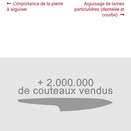
Navigation
Article
Article
L’importance de la pierre
Aiguisage de lames
précédent :
suivant :
à aiguiser
particulières (dentelée et
de
Revendeurs
courbe)
l’article
Revue de presse
Téléchargements
Thank you for booking
Tous les articles
Trouver mon couteau
Trouver mon magasin