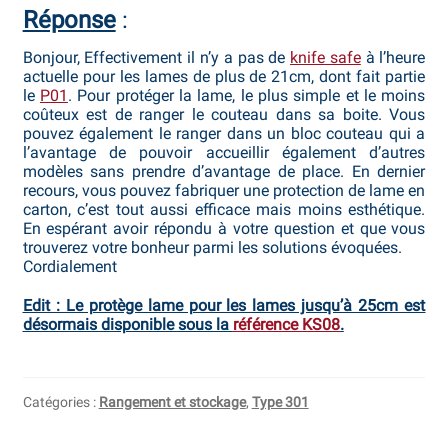
Réponse
:
Bocuse d’Or
Bonjour, Effectivement il n’y a pas de
knife safe
à l’heure
Ma sélection
actuelle pour les lames de plus de 21cm, dont fait partie
le
P01
. Pour protéger la lame, le plus simple et le moins
coûteux est de ranger le couteau dans sa boite. Vous
Mentions légales
pouvez également le ranger dans un bloc couteau qui a
l’avantage de pouvoir accueillir également d’autres
Mon Compte
modèles sans prendre d’avantage de place. En dernier
recours, vous pouvez fabriquer une protection de lame en
carton, c’est tout aussi efficace mais moins esthétique.
Partenaires
En espérant avoir répondu à votre question et que vous
trouverez votre bonheur parmi les solutions évoquées.
Plan du site
Cordialement
Edit : Le protège lame pour les lames jusqu’à 25cm est
Politique de confidentialité
désormais disponible sous la
référence KS08
.
Politique en matière de remboursements et de retours
Questions / Réponses
Catégories :
Rangement et stockage
,
Type 301
Questions-Réponses?