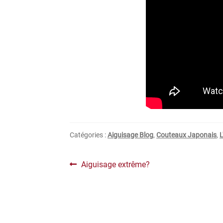
Catégories :
Aiguisage Blog
,
Couteaux Japonais
,
L
Navigation
Article
Aiguisage extrême?
précédent :
de
l’article