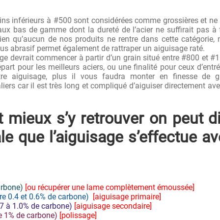
ains inférieurs à #500 sont considérées comme grossières et ne
ux bas de gamme dont la dureté de l’acier ne suffirait pas à 
Bien qu’aucun de nos produits ne rentre dans cette catégorie,
lus abrasif permet également de rattraper un aiguisage raté.
ge devrait commencer à partir d’un grain situé entre #800 et #
art pour les meilleurs aciers, ou une finalité pour ceux d’entr
re aiguisage, plus il vous faudra monter en finesse de gr
liers car il est très long et compliqué d’aiguiser directement av
et mieux s’y retrouver on peut d
e que l’aiguisage s’effectue a
arbone)
[ou récupérer une lame complètement émoussée]
e 0.4 et 0.6% de carbone)
[aiguisage primaire]
7 à 1.0% de carbone)
[aiguisage secondaire]
de 1% de carbone)
[polissage]