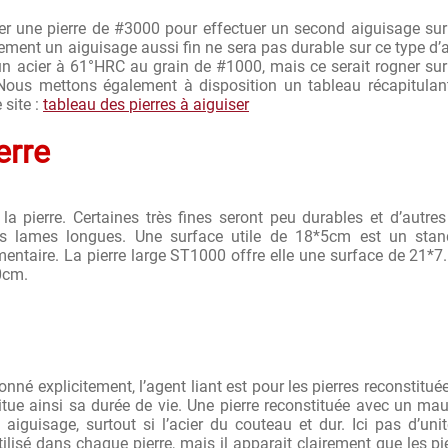
ser une pierre de #3000 pour effectuer un second aiguisage su
ment un aiguisage aussi fin ne sera pas durable sur ce type d’a
 d’un acier à 61°HRC au grain de #1000, mais ce serait rogner su
Nous mettons également à disposition un tableau récapitulan
 site :
tableau des pierres à aiguiser
erre
 pierre. Certaines très fines seront peu durables et d’autres
des lames longues. Une surface utile de 18*5cm est un stan
ntaire. La pierre large ST1000 offre elle une surface de 21*
20cm.
nné explicitement, l’agent liant est pour les pierres reconstitué
itue ainsi sa durée de vie. Une pierre reconstituée avec un ma
aiguisage, surtout si l’acier du couteau et dur. Ici pas d’uni
ilisé dans chaque pierre, mais il apparait clairement que les pi