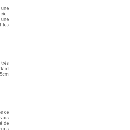
r une
cier.
r une
t les
 très
dard
7.5cm
es ce
uvais
té de
erres