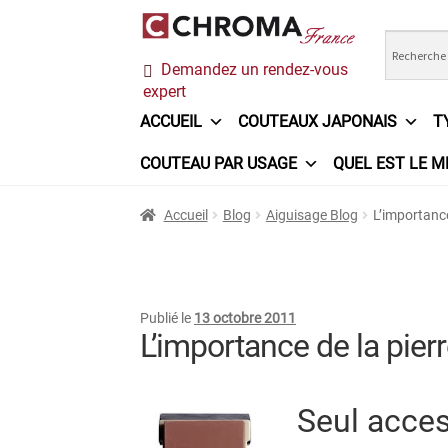
Aller
Aller
Demandez un rendez-vous
à
au
expert
la
contenu
navigation
ACCUEIL
COUTEAUX JAPONAIS
T
COUTEAU PAR USAGE
QUEL EST LE M
Accueil
Chroma France
Commande
Conditi
Accueil
Blog
Aiguisage Blog
L’importance
Ma sélection
Mentions légales
Mon Compt
Questions / Réponses
Questions-Réponses
Publié le
13 octobre 2011
L’importance de la pierr
Trouver mon couteau
Trouver mon magasi
Seul acces