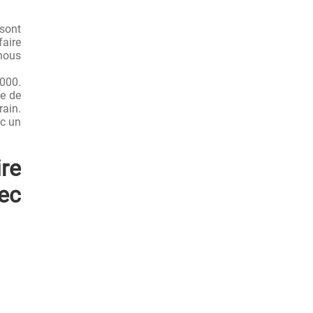
 sont
faire
 nous
1000.
ée de
ain.
ec un
ire
vec