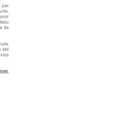
t par
uite.
aisir
uteau
ue de
oule,
a été
uvais
iser.