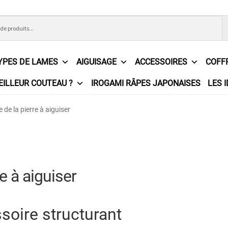
YPES DE LAMES
AIGUISAGE
ACCESSOIRES
COFF
EILLEUR COUTEAU ?
IROGAMI RÂPES JAPONAISES
LES 
ons Générales de Vente
Contact
Demande de devis
Expédition l
 de la pierre à aiguiser
e
Partenaires
Plan du site
Politique de confidentialité
Politique e
?
Revendeurs
Revue de presse
Téléchargements
Thank you for 
e à aiguiser
n
soire structurant