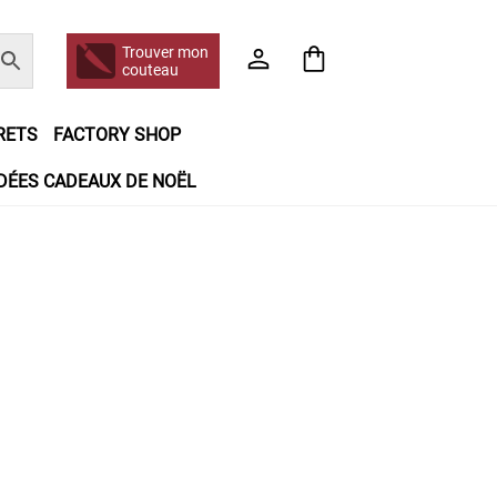
Trouver mon
couteau
RETS
FACTORY SHOP
IDÉES CADEAUX DE NOËL
e jour même
Frais de port
Hall of Fame
n matière de remboursements et de retours
booking
Tous les articles