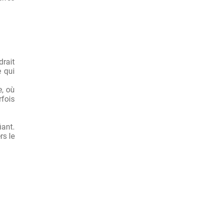
drait
 qui
e, où
rfois
iant.
rs le