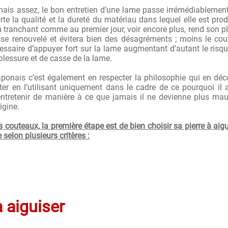
mais assez, le bon entretien d’une lame passe irrémédiablemen
rte la qualité et la dureté du matériau dans lequel elle est prod
tranchant comme au premier jour, voir encore plus, rend son pl
esse renouvelé et évitera bien des désagréments ; moins le co
cessaire d’appuyer fort sur la lame augmentant d’autant le risq
lessure et de casse de la lame.
aponais c’est également en respecter la philosophie qui en déc
cter en l’utilisant uniquement dans le cadre de ce pourquoi il 
entretenir de manière à ce que jamais il ne devienne plus ma
rigine.
 couteaux, la première étape est de bien choisir sa pierre à aigu
 selon plusieurs critères :
à aiguiser