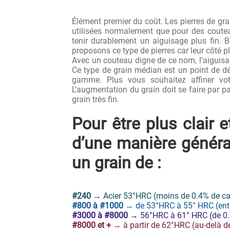
Élément premier du coût. Les pierres de gr
utilisées normalement que pour des coutea
tenir durablement un aiguisage plus fin. 
proposons ce type de pierres car leur côté p
Avec un couteau digne de ce nom, l’aiguisa
Ce type de grain médian est un point de dép
gamme. Plus vous souhaitez affiner vot
L’augmentation du grain doit se faire par pa
grain très fin.
Pour être plus clair 
d’une manière général
un grain de :
#240
→ Acier 53°HRC (moins de 0.4% de c
#800 à #1000
→ de 53°HRC à 55° HRC (entr
#3000 à #8000
→ 56°HRC à 61° HRC (de 0.
#8000 et +
→ à partir de 62°HRC (au-delà 