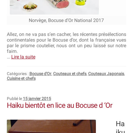
Bocuse d’Or
Norvège, Bocuse d’Or National 2017
Ma sélection
Allez, on ne va pas s’en cacher, les récentes présélections
Mentions légales
continentales pour le Bocuse d’or, dont la française vues
par le prisme coutelier, nous ont un peu laissé sur notre
Mon Compte
faim.
…
Lire la suite
Partenaires
Catégories :
Bocuse d'Or
,
Couteaux et chefs
,
Couteaux Japonais
,
Plan du site
Cuisine et chefs
Politique de confidentialité
Publié le
15 janvier 2015
Haiku bientôt en lice au Bocuse d ‘Or
Politique en matière de remboursements et de retours
Questions / Réponses
Ha
iku
Questions-Réponses?