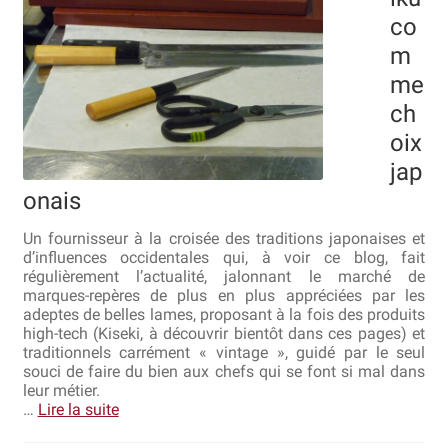
co
Revendeurs
m
me
Revue de presse
ch
oix
Téléchargements
jap
Thank you for booking
onais
Tous les articles
Un fournisseur à la croisée des traditions japonaises et
d’influences occidentales qui, à voir ce blog, fait
régulièrement l’actualité, jalonnant le marché de
Trouver mon couteau
marques-repères de plus en plus appréciées par les
adeptes de belles lames, proposant à la fois des produits
Trouver mon magasin
high-tech (Kiseki, à découvrir bientôt dans ces pages) et
traditionnels carrément « vintage », guidé par le seul
souci de faire du bien aux chefs qui se font si mal dans
leur métier.
…
Lire la suite