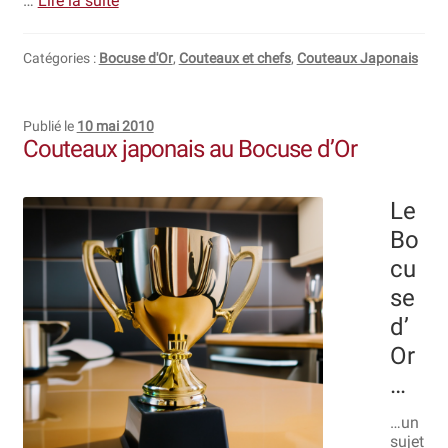
…
Lire la suite
Catégories :
Bocuse d'Or
,
Couteaux et chefs
,
Couteaux Japonais
Publié le
10 mai 2010
Couteaux japonais au Bocuse d’Or
Le
Bo
cu
se
d’
Or
…
…un
sujet