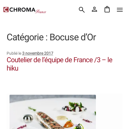
Accueil
Aller
Aller
Chroma France
à
au
la
contenu
Blog : coutellerie japonaise
navigation
Catégorie :
Bocuse d’Or
Commande
Publié le
3 novembre 2017
Conditions Générales de Vente
Coutelier de l’équipe de France /3 – le
hiku
Contact
Demande de devis
Expédition le jour même
Frais de port
Hall of Fame