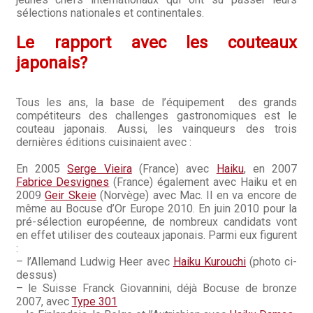
Questions / Réponses
sélections nationales et continentales.
Questions-Réponses?
Le rapport avec les couteaux
japonais?
Revendeurs
Revue de presse
Tous les ans, la base de l’équipement des grands
compétiteurs des challenges gastronomiques est le
couteau japonais. Aussi, les vainqueurs des trois
Téléchargements
dernières éditions cuisinaient avec :
Thank you for booking
En 2005
Serge Vieira
(France) avec
Haiku
, en 2007
Fabrice Desvignes
(France) également avec Haiku et en
2009
Geir Skeie
(Norvège) avec Mac. Il en va encore de
Tous les articles
même au Bocuse d’Or Europe 2010. En juin 2010 pour la
pré-sélection européenne, de nombreux candidats vont
Trouver mon couteau
en effet utiliser des couteaux japonais. Parmi eux figurent
:
– l’Allemand Ludwig Heer avec
Haiku Kurouchi
(photo ci-
Trouver mon magasin
dessus)
– le Suisse Franck Giovannini, déjà Bocuse de bronze
2007, avec
Type 301