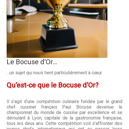
Hall of Fame
Bocuse d’Or
Ma sélection
Mentions légales
Le Bocuse d’Or…
Mon Compte
…un sujet qui nous tient particulièrement à cœur.
Partenaires
Qu’est-ce que le Bocuse d’Or?
Plan du site
Il s’agit d’une compétition culinaire fondée par le grand
Politique de confidentialité
chef cuisiner français Paul Bocuse devenue le
championnat du monde de cuisine par excellence et se
Politique en matière de remboursements et de retours
déroulant à Lyon, capitale de la gastronomie française,
tous les deux ans. Cette compétition voit s’affronter des
jeunes chefs internationaux qui ont su passer leurs