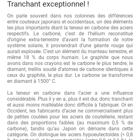
Tranchant exceptionnel !
Bocuse d’Or
On parle souvent dans nos colonnes des différences
entre couteaux japonais et occidentaux, un des éléments
Ma sélection
les plus importants étant la teneur en carbone des aciers
respectifs. Le carbone, c’est de l’hélium reconstitué
Mentions légales
d’origine extra-terrestre d’avant la formation de notre
système solaire, il proviendrait d’une géante rouge qui
aurait explosée. C’est un élément du manteau terrestre, et
Mon Compte
même 18 % du corps humain. Le graphite que nous
avons dans nos crayons est le carbone le plus tendre, le
Partenaires
diamant, treillis soudé d’atomes de carbone identiques à
ceux du graphite, le plus dur. Le carbone se transforme
Plan du site
en diamant à 1500° C.
La teneur en carbone dans l’acier a une influence
Politique de confidentialité
considérable. Plus il y en a, plus il est dur, donc tranchant
et aussi moins malléable donc difficile à fabriquer. Or en
Politique en matière de remboursements et de retours
Occident, les fabricants d’acier ne commercialisent plus
de petites coulées pour les aciers de coutellerie, restant
dans des proportions faibles (au maximum 0,5 % de
Questions / Réponses
carbone), tandis qu’au Japon on démarre dans cette
catégorie. On distingue les aciers hypoeutectoïdes (< 0,8
Questions-Réponses?