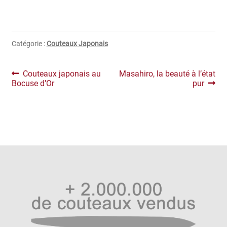
Catégorie :
Couteaux Japonais
Navigation
Article
Article
Couteaux japonais au
Masahiro, la beauté à l’état
précédent :
suivant :
Bocuse d’Or
pur
de
l’article