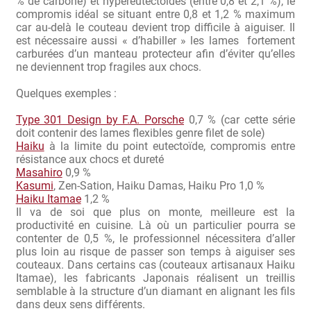
% de carbone) et hypereutectoïdes (entre 0,8 et 2,1 %), le
compromis idéal se situant entre 0,8 et 1,2 % maximum
car au-delà le couteau devient trop difficile à aiguiser. Il
Revendeurs
est nécessaire aussi « d’habiller » les lames fortement
carburées d’un manteau protecteur afin d’éviter qu’elles
Revue de presse
ne deviennent trop fragiles aux chocs.
Quelques exemples :
Téléchargements
Type 301 Design by F.A. Porsche
0,7 % (car cette série
Thank you for booking
doit contenir des lames flexibles genre filet de sole)
Haiku
à la limite du point eutectoïde, compromis entre
résistance aux chocs et dureté
Tous les articles
Masahiro
0,9 %
Kasumi
, Zen-Sation, Haiku Damas, Haiku Pro 1,0 %
Trouver mon couteau
Haiku Itamae
1,2 %
Il va de soi que plus on monte, meilleure est la
productivité en cuisine. Là où un particulier pourra se
Trouver mon magasin
contenter de 0,5 %, le professionnel nécessitera d’aller
plus loin au risque de passer son temps à aiguiser ses
couteaux. Dans certains cas (couteaux artisanaux Haiku
Itamae), les fabricants Japonais réalisent un treillis
semblable à la structure d’un diamant en alignant les fils
dans deux sens différents.