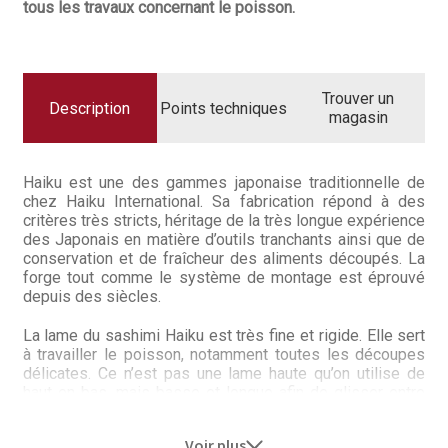
Questions / Réponses
tous les travaux concernant le poisson.
Questions-Réponses?
Revendeurs
Trouver un
Description
Points techniques
magasin
Revue de presse
Haiku est une des gammes japonaise traditionnelle de
Téléchargements
chez Haiku International. Sa fabrication répond à des
critères très stricts, héritage de la très longue expérience
Thank you for booking
des Japonais en matière d’outils tranchants ainsi que de
conservation et de fraîcheur des aliments découpés. La
forge tout comme le système de montage est éprouvé
Tous les articles
depuis des siècles.
Trouver mon couteau
La lame du sashimi Haiku est très fine et rigide. Elle sert
à travailler le poisson, notamment toutes les découpes
délicates. Ce n’est pas une lame haute qu’on utilise de
Trouver mon magasin
haut en bas, mais basse et longue afin de glisser entre
les tranches réduisant le contact avec le poisson au
minimum de sorte à en emprisonner la saveur.
Voir plus