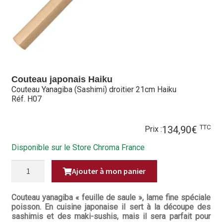
Hall of Fame
Bocuse d’Or
Ma sélection
Couteau japonais Haiku
Mentions légales
Couteau Yanagiba (Sashimi) droitier 21cm Haiku
Réf. H07
Mon Compte
TTC
134,90
€
Partenaires
Prix :
Disponible sur le Store Chroma France
Plan du site
QUANTITÉ
Ajouter à mon panier
DE
Politique de confidentialité
COUTEAU
YANAGIBA
(SASHIMI)
Couteau yanagiba « feuille de saule », lame fine spéciale
Politique en matière de remboursements et de retours
DROITIER
poisson. En cuisine japonaise il sert à la découpe des
21CM
sashimis et des maki-sushis, mais il sera parfait pour
HAIKU