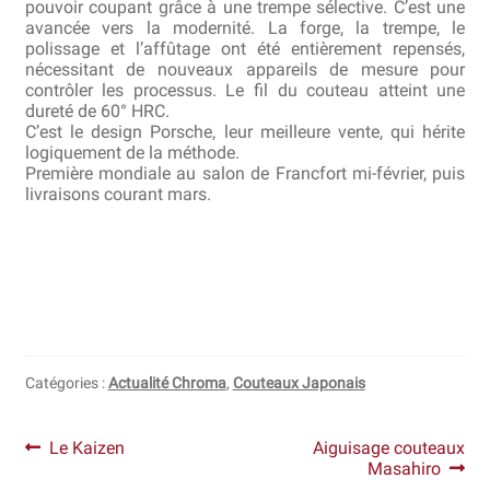
pouvoir coupant grâce à une trempe sélective. C’est une
avancée vers la modernité. La forge, la trempe, le
polissage et l’affûtage ont été entièrement repensés,
nécessitant de nouveaux appareils de mesure pour
contrôler les processus. Le fil du couteau atteint une
dureté de 60° HRC.
C’est le design Porsche, leur meilleure vente, qui hérite
logiquement de la méthode.
Première mondiale au salon de Francfort mi-février, puis
livraisons courant mars.
Catégories :
Actualité Chroma
,
Couteaux Japonais
Navigation
Article
Article
Le Kaizen
Aiguisage couteaux
précédent :
suivant :
Masahiro
de