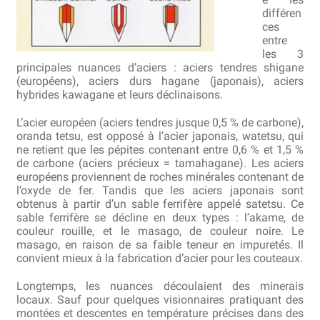
différen
Bocuse d’Or
ces
entre
Ma sélection
les 3
principales nuances d’aciers : aciers tendres shigane
(européens), aciers durs hagane (japonais), aciers
Mentions légales
hybrides kawagane et leurs déclinaisons.
Mon Compte
L’acier européen (aciers tendres jusque 0,5 % de carbone),
oranda tetsu, est opposé à l’acier japonais, watetsu, qui
ne retient que les pépites contenant entre 0,6 % et 1,5 %
Partenaires
de carbone (aciers précieux = tamahagane). Les aciers
européens proviennent de roches minérales contenant de
Plan du site
l’oxyde de fer. Tandis que les aciers japonais sont
obtenus à partir d’un sable ferrifère appelé satetsu. Ce
sable ferrifère se décline en deux types : l’akame, de
Politique de confidentialité
couleur rouille, et le masago, de couleur noire. Le
masago, en raison de sa faible teneur en impuretés. Il
Politique en matière de remboursements et de retours
convient mieux à la fabrication d’acier pour les couteaux.
Questions / Réponses
Longtemps, les nuances découlaient des minerais
locaux. Sauf pour quelques visionnaires pratiquant des
montées et descentes en température précises dans des
Questions-Réponses?