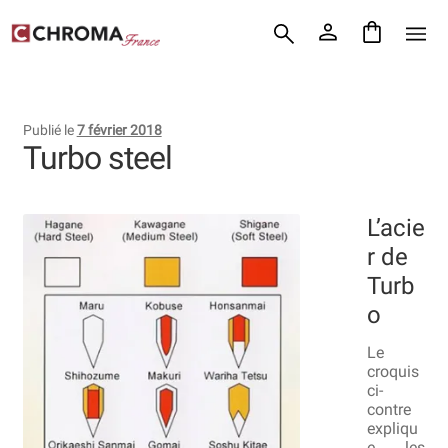
Accueil
Aller
Aller
Chroma France
à
au
la
contenu
Blog : coutellerie japonaise
navigation
Publié le
7 février 2018
Commande
Turbo steel
Conditions Générales de Vente
L’acie
Contact
r de
Turb
Demande de devis
o
Expédition le jour même
Le
croquis
Frais de port
ci-
contre
Hall of Fame
expliqu
e les