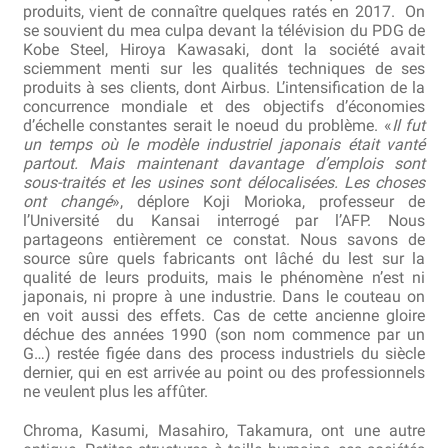
produits, vient de connaître quelques ratés en 2017. On
Bocuse d’Or
se souvient du mea culpa devant la télévision du PDG de
Kobe Steel, Hiroya Kawasaki, dont la société avait
sciemment menti sur les qualités techniques de ses
Ma sélection
produits à ses clients, dont Airbus. L’intensification de la
concurrence mondiale et des objectifs d’économies
Mentions légales
d’échelle constantes serait le noeud du problème. «
Il fut
un temps où le modèle industriel japonais était vanté
partout. Mais maintenant davantage d’emplois sont
Mon Compte
sous-traités et les usines sont délocalisées. Les choses
ont changé
», déplore Koji Morioka, professeur de
Partenaires
l’Université du Kansai interrogé par l’AFP. Nous
partageons entièrement ce constat. Nous savons de
source sûre quels fabricants ont lâché du lest sur la
Plan du site
qualité de leurs produits, mais le phénomène n’est ni
japonais, ni propre à une industrie. Dans le couteau on
Politique de confidentialité
en voit aussi des effets. Cas de cette ancienne gloire
déchue des années 1990 (son nom commence par un
Politique en matière de remboursements et de retours
G…) restée figée dans des process industriels du siècle
dernier, qui en est arrivée au point ou des professionnels
ne veulent plus les affûter.
Questions / Réponses
Chroma, Kasumi, Masahiro, Takamura, ont une autre
Questions-Réponses?