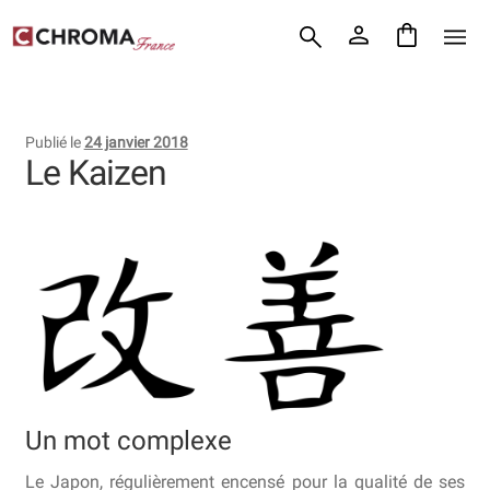
Accueil
Aller
Aller
Chroma France
à
au
la
contenu
Blog : coutellerie japonaise
navigation
Publié le
24 janvier 2018
Commande
Le Kaizen
Conditions Générales de Vente
Contact
Demande de devis
Expédition le jour même
Frais de port
Un mot complexe
Hall of Fame
Le Japon, régulièrement encensé pour la qualité de ses