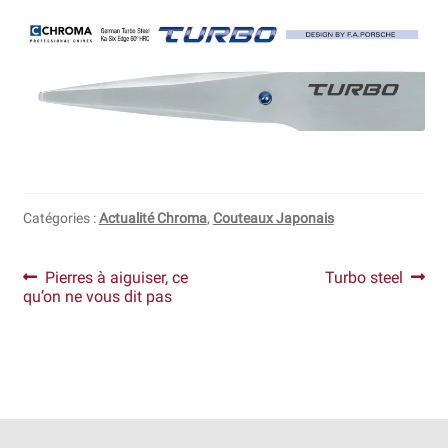
Catégories :
Actualité Chroma
,
Couteaux Japonais
Navigation
Article
Article
Pierres à aiguiser, ce
Turbo steel
précédent :
suivant :
qu’on ne vous dit pas
de
l’article