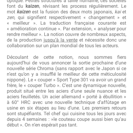
optique. Petites structures à taille humaine, ces sociétés
font du
kaizen
, révisant les process régulièrement. Le
mot
kaizen
est la fusion des deux mots japonais,
kai
et
Revendeurs
zen,
qui signifient respectivement « changement » et
« meilleur ». La traduction française courante est
Revue de presse
« amélioration continue ». Par extension, « analyser pour
rendre meilleur ». La notion couvre de nombreux aspects,
de la production
jusqu’à la vente
et nécessite donc une
Téléchargements
collaboration sur un plan mondial de tous les acteurs.
Thank you for booking
Découlant de cette notion, nous sommes fiers
aujourd’hui de vous annoncer la sortie prochaine d’une
nouvelle série Chroma (sans rapport avec le Japon si ce
Tous les articles
n’est qu’on y a insufflé le meilleur de cette méticulosité
nippone). Le « couper » Sport Type 301 va avoir un grand
Trouver mon couteau
frère, le « couper Turbo ». C’est une dynamique nouvelle,
produit situé entre les aciers d’une seule nuance et les
aciers feuilletés. Un acier allemand « porté à ébullition »
Trouver mon magasin
à 60° HRC avec une nouvelle technique d’affûtage en
usine en six étapes au lieu d’une. Les premiers retours
sont stupéfiants. Tel chef qui cuisine tous les jours avec
depuis 4 semaines : »le couteau coupe aussi bien qu’au
début ». On n’en espérait pas tant.