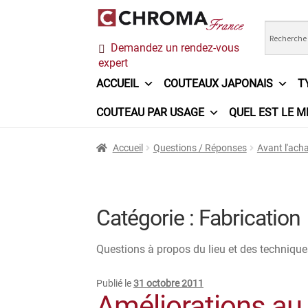
Aller
Aller
Demandez un rendez-vous
à
au
expert
la
contenu
navigation
ACCUEIL
COUTEAUX JAPONAIS
T
COUTEAU PAR USAGE
QUEL EST LE M
Accueil
Chroma France
Commande
Conditi
Accueil
Questions / Réponses
Avant l'ach
Ma sélection
Mentions légales
Mon Compt
Questions / Réponses
Questions-Réponses
Catégorie :
Fabrication
Trouver mon couteau
Trouver mon magasi
Questions à propos du lieu et des technique
Publié le
31 octobre 2011
Améliorations au 