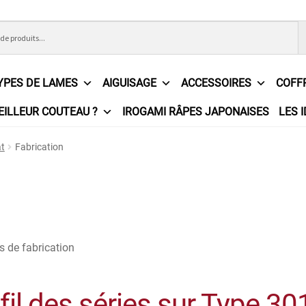
YPES DE LAMES
AIGUISAGE
ACCESSOIRES
COFF
EILLEUR COUTEAU ?
IROGAMI RÂPES JAPONAISES
LES 
ons Générales de Vente
Contact
Demande de devis
Expédition l
at
Fabrication
e
Partenaires
Plan du site
Politique de confidentialité
Politique e
?
Revendeurs
Revue de presse
Téléchargements
Thank you for 
n
s de fabrication
fil des séries sur Type 30