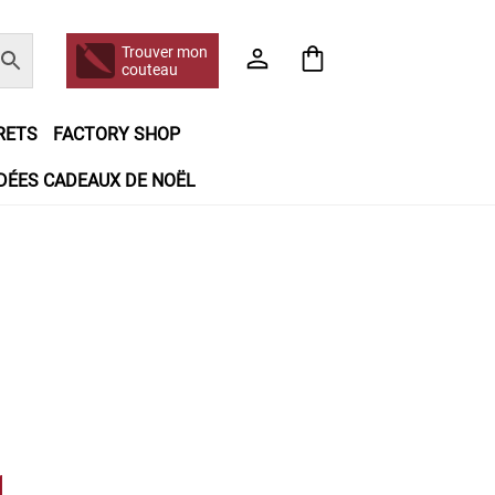
Trouver mon
couteau
RETS
FACTORY SHOP
IDÉES CADEAUX DE NOËL
e jour même
Frais de port
Hall of Fame
n matière de remboursements et de retours
booking
Tous les articles
1