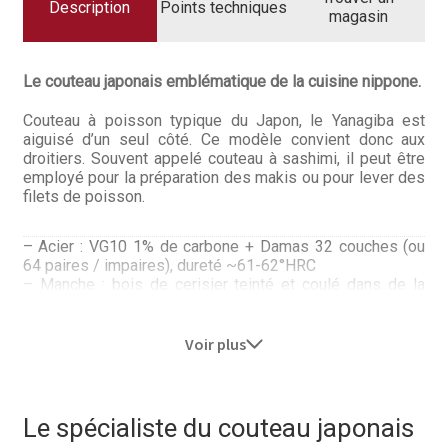
Questions / Réponses
DAMAS
Description
Points techniques
magasin
Questions-Réponses?
Le couteau japonais emblématique de la cuisine nippone.
Revendeurs
Couteau à poisson typique du Japon, le Yanagiba est
aiguisé d’un seul côté. Ce modèle convient donc aux
Revue de presse
droitiers. Souvent appelé couteau à sashimi, il peut être
employé pour la préparation des makis ou pour lever des
Téléchargements
filets de poisson.
Thank you for booking
– Acier : VG10 1% de carbone + Damas 32 couches (ou
64 paires / impaires), dureté ~61-62°HRC
Tous les articles
– Manche : bois de cerisier teinté et coulé dans de la
résine
– Aiguisage : chisel (biseau droitier angle pré-déterminé
Trouver mon couteau
30°)
Voir plus
Trouver mon magasin
Kasumi est le précurseur du damas de cuisine et celui
qui a popularisé l’acier VG10. La manufacture est basée à
Seki au Japon où depuis plusieurs générations les
Le spécialiste du couteau japonais
ateliers font appel aux meilleures artisans du Japon.