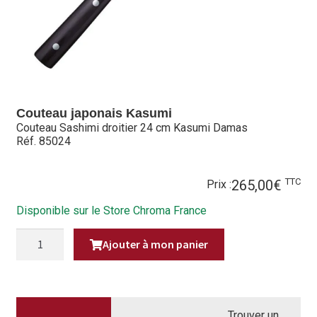
Hall of Fame
Bocuse d’Or
Ma sélection
Couteau japonais Kasumi
Mentions légales
Couteau Sashimi droitier 24 cm Kasumi Damas
Réf. 85024
Mon Compte
TTC
265,00
€
Partenaires
Prix :
Disponible sur le Store Chroma France
Plan du site
QUANTITÉ
Ajouter à mon panier
DE
Politique de confidentialité
COUTEAU
SASHIMI
DROITIER
Politique en matière de remboursements et de retours
24
CM
KASUMI
Trouver un