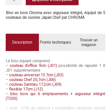
Questions / Réponses
318,50€.
239,5
BLOC
AIGUISEUR
ÉQUIPÉ
Questions-Réponses?
Bloc en bois Chroma avec aiguiseur intégré, équipé de 5
DE
couteaux de cuisine Japan Chef par CHROMA
5
COUTEAUX
Revendeurs
JAPAN
CHEF
Revue de presse
Trouver un
Description
Points techniques
magasin
Téléchargements
Thank you for booking
Le bloc équipé comprend :
–
couteau d’office 9cm (J01)
possibilité de rajouter 1 X
Tous les articles
J01 supplémentaire
–
couteau universel 13.7cm (J03)
–
couteau Chef 20,7cm (J06)
Trouver mon couteau
–
couteau Santoku 17,2cm (J09)
–
flexible 17cm (J12)
Trouver mon magasin
–
bloc bois qui 6 emplacements + aiguiseur intégré
(T20S)
– acier : 0.5% de carbone + molybdène vanadium, dureté