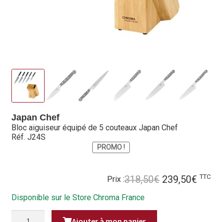
Hall of Fame
Bocuse d’Or
Ma sélection
Mentions légales
Mon Compte
Japan Chef
Bloc aiguiseur équipé de 5 couteaux Japan Chef
Partenaires
Réf. J24S
PROMO !
Plan du site
Politique de confidentialité
Le
Le
TTC
318,50
€
239,50
€
Prix :
prix
prix
Disponible sur le Store Chroma France
Politique en matière de remboursements et de retours
initial
actue
était :
est :
QUANTITÉ
Ajouter à mon panier
DE