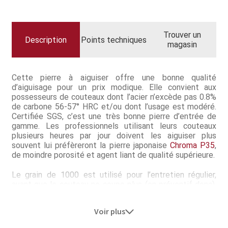
Questions / Réponses
Questions-Réponses?
Trouver un
Description
Points techniques
magasin
Revendeurs
Revue de presse
Cette pierre à aiguiser offre une bonne qualité
d’aiguisage pour un prix modique. Elle convient aux
Téléchargements
possesseurs de couteaux dont l’acier n’excède pas 0.8%
de carbone 56-57° HRC et/ou dont l’usage est modéré.
Certifiée SGS, c’est une très bonne pierre d’entrée de
Thank you for booking
gamme. Les professionnels utilisant leurs couteaux
plusieurs heures par jour doivent les aiguiser plus
Tous les articles
souvent lui préfèreront la pierre japonaise
Chroma P35
,
de moindre porosité et agent liant de qualité supérieure.
Trouver mon couteau
Le grain de 1000 est utilisé pour l’entretien régulier,
avant que le couteau ne coupe plus (en préventif donc).
Trouver mon magasin
Le grain de 3000 correspond au second aiguisage, pour
affiner le tranchant et éventuellement préparer le fil au
Voir plus
passage sur une pierre très fine pour polissage.