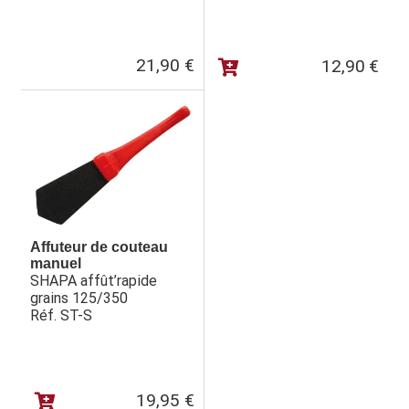
21,90
€
12,90
€
Affuteur de couteau
manuel
SHAPA affût’rapide
grains 125/350
Réf. ST-S
19,95
€