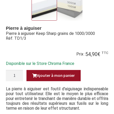
Hall of Fame
Bocuse d’Or
Pierre à aiguiser
Ma sélection
Pierre à aiguiser Keep Sharp grains de 1000/3000
Réf. TD1/3
Mentions légales
TTC
54,90
€
Prix :
Mon Compte
Disponible sur le Store Chroma France
Partenaires
QUANTITÉ
Ajouter à mon panier
DE
Plan du site
PIERRE
À
AIGUISER
La pierre à aiguiser est l’outil d’aiguisage indispensable
Politique de confidentialité
KEEP
pour tout utilisateur. Elle est le moyen le plus efficace
SHARP
pour entretenir le tranchant de manière durable et offrira
GRAINS
Politique en matière de remboursements et de retours
DE
toujours des résultats supérieurs aux fusils sur le long
1000/3000
terme en raison de leur effet structurant.