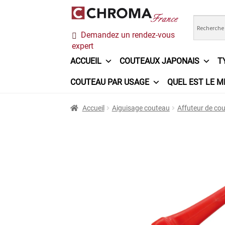
Aller
Aller
Demandez un rendez-vous
à
au
expert
la
contenu
navigation
ACCUEIL
COUTEAUX JAPONAIS
T
COUTEAU PAR USAGE
QUEL EST LE M
Accueil
Chroma France
Commande
Conditi
Accueil
Aiguisage couteau
Affuteur de co
Ma sélection
Mentions légales
Mon Compt
Questions / Réponses
Questions-Réponses
Trouver mon couteau
Trouver mon magasi