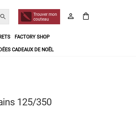
Trouver mon
couteau
RETS
FACTORY SHOP
IDÉES CADEAUX DE NOËL
e jour même
Frais de port
Hall of Fame
n matière de remboursements et de retours
booking
Tous les articles
rains 125/350