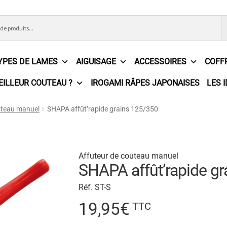
YPES DE LAMES
AIGUISAGE
ACCESSOIRES
COFF
EILLEUR COUTEAU ?
IROGAMI RÂPES JAPONAISES
LES 
ons Générales de Vente
Contact
Demande de devis
Expédition l
uteau manuel
SHAPA affût’rapide grains 125/350
e
Partenaires
Plan du site
Politique de confidentialité
Politique e
?
Revendeurs
Revue de presse
Téléchargements
Thank you for 
Affuteur de couteau manuel
SHAPA affût’rapide g
n
Réf. ST-S
19,95
€
TTC