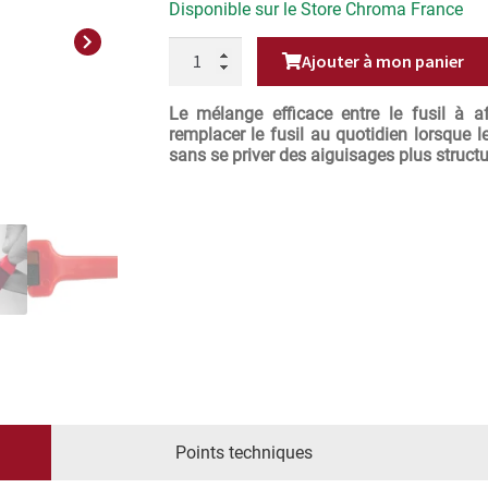
Disponible sur le Store Chroma France
Next
QUANTITÉ
Ajouter à mon panier
DE
SHAPA
AFFÛT'RAPIDE
GRAINS
Le mélange efficace entre le fusil à aff
125/350
remplacer le fusil au quotidien lorsque 
sans se priver des aiguisages plus structur
Points techniques