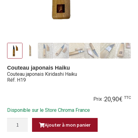
Hall of Fame
Bocuse d’Or
Ma sélection
Mentions légales
Mon Compte
Couteau japonais Haiku
Couteau japonais Kiridashi Haiku
Réf. H19
Partenaires
Plan du site
TTC
20,90
€
Prix :
Politique de confidentialité
Disponible sur le Store Chroma France
QUANTITÉ
Politique en matière de remboursements et de retours
Ajouter à mon panier
DE
COUTEAU
JAPONAIS