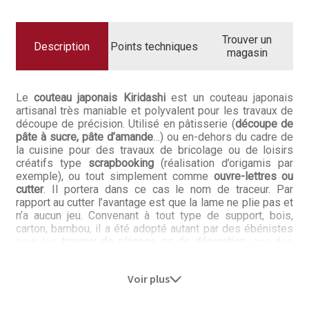
Questions / Réponses
KIRIDASHI
HAIKU
Questions-Réponses?
Trouver un
Description
Points techniques
magasin
Revendeurs
Le
couteau japonais Kiridashi
est un couteau japonais
Revue de presse
artisanal très maniable et polyvalent pour les travaux de
découpe de précision. Utilisé en pâtisserie (
découpe de
Téléchargements
pâte à sucre, pâte d’amande
…) ou en-dehors du cadre de
la cuisine pour des travaux de bricolage ou de loisirs
Thank you for booking
créatifs type
scrapbooking
(réalisation d’origamis par
exemple), ou tout simplement comme
ouvre-lettres ou
cutter
. Il portera dans ce cas le nom de traceur. Par
Tous les articles
rapport au cutter l’avantage est que la lame ne plie pas et
n’a aucun jeu. Convenant à tout type de support, bois,
Trouver mon couteau
carton, bambou, il a été adopté autant par des ébénistes
pour les
travaux de placage ou de décoration
, que des
maroquiniers ou relieurs pour le
travail sur cuir
.
Trouver mon magasin
Anciennement utilisé comme taille-crayons, il a à ce titre
Voir plus
toujours sa place dans les écoles japonaises. C’est une
lame triangulaire avec un
biseau droitier
qui permet une
coupe à angle droit
et un maniement précis à la règle ou