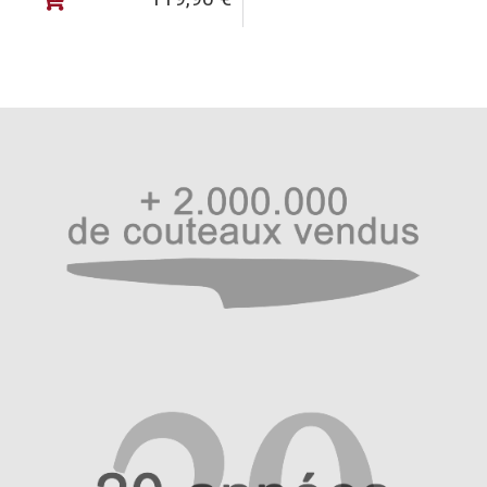
Bien laver après usage, stocker dans un endroit sec.
Fabriqué par Haiku Cutlery, Seki, Japon.
Importateur/fabricant Haiku Intl. – 1A rue Rohan F-67790
– meilleur[at]couteau.info