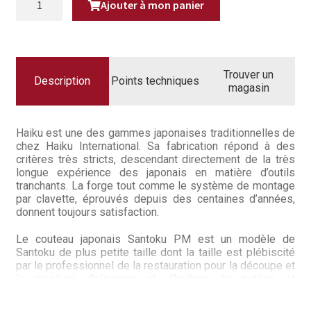
Questions / Réponses
Ajouter à mon panier
DE
COUTEAU
JAPONAIS
Questions-Réponses?
SANTOKU
PM
14CM
Revendeurs
HAIKU
Trouver un
Description
Points techniques
magasin
Revue de presse
Téléchargements
Haiku est une des gammes japonaises traditionnelles de
chez Haiku International. Sa fabrication répond à des
critères très stricts, descendant directement de la très
Thank you for booking
longue expérience des japonais en matière d’outils
tranchants. La forge tout comme le système de montage
Tous les articles
par clavette, éprouvés depuis des centaines d’années,
donnent toujours satisfaction.
Trouver mon couteau
Le couteau japonais Santoku PM est un modèle de
Santoku de plus petite taille dont la taille est plébiscité
Trouver mon magasin
par le professionnel de la restauration pour la découpe et
le ciselage d’aliments et d’herbes de petites et
moyennes taille la ou le standard du Santoku à 18 cm
permet moins de facilité si l’on a pas l’habitude des