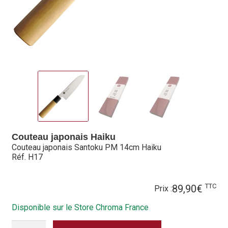
Hall of Fame
Bocuse d’Or
Ma sélection
Mentions légales
Mon Compte
Partenaires
Couteau japonais Haiku
Couteau japonais Santoku PM 14cm Haiku
Plan du site
Réf. H17
Politique de confidentialité
TTC
89,90
€
Prix :
Politique en matière de remboursements et de retours
Disponible sur le Store Chroma France
QUANTITÉ