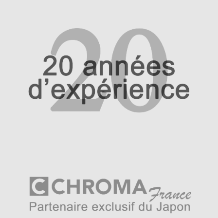
traités
Le manche des couteaux est réalisé en
bois de Honoki
japonais
, essence traditionnelle reconnue pour sa
légèreté et son confort. Contrairement aux manches non
traités des gammes plus accessibles, ceux de la
collection Haiku Original sont
traités pour être
imputrescibles
. Cette finition professionnelle garantit une
résistance à l’humidité et une durabilité exceptionnelle,
tout en conservant l’élégance naturelle du bois japonais.
La forme ergonomique assure une prise en main ferme et
agréable, permettant un travail prolongé sans fatigue.
Un aiguisage manuel d’une précision
remarquable
Chaque couteau est affûté
à la main
par des artisans
expérimentés, selon un angle en
V-Edge
de
15° de
chaque côté
. Cet affûtage ambidextre rend les couteaux
adaptés aussi bien aux droitiers qu’aux gauchers et
assure une coupe nette, régulière et sans effort.