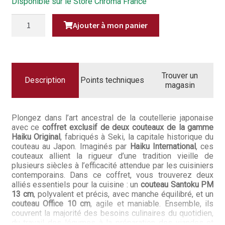
Questions / Réponses
Disponible sur le Store Chroma France
initial
actue
était :
est :
QUANTITÉ
Questions-Réponses?
Ajouter à mon panier
DE
155,80€.
124,9
COFFRET
COUTEAUX
Revendeurs
JAPONAIS
HAIKU
ORIGINAL
SANTOKU
Revue de presse
Trouver un
PM
Description
Points techniques
magasin
+
OFFICE
Téléchargements
Plongez dans l’art ancestral de la coutellerie japonaise
Thank you for booking
avec ce
coffret exclusif de deux couteaux de la gamme
Haiku Original
, fabriqués à Seki, la capitale historique du
Tous les articles
couteau au Japon. Imaginés par
Haiku International
, ces
couteaux allient la rigueur d’une tradition vieille de
plusieurs siècles à l’efficacité attendue par les cuisiniers
Trouver mon couteau
contemporains. Dans ce coffret, vous trouverez deux
alliés essentiels pour la cuisine : un
couteau Santoku PM
Trouver mon magasin
13 cm
, polyvalent et précis, avec manche équilibré, et un
couteau Office 10 cm
, agile et maniable. Ensemble, ils
couvrent la majorité des besoins culinaires du quotidien,
du travail des légumes à la préparation des viandes et