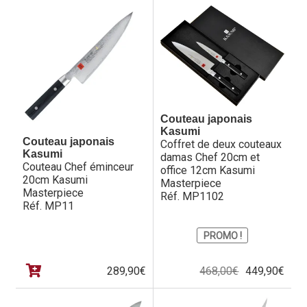
Couteau japonais
Kasumi
Couteau japonais
Coffret de deux couteaux
Kasumi
damas Chef 20cm et
Couteau Chef éminceur
office 12cm Kasumi
20cm Kasumi
Masterpiece
Masterpiece
Réf. MP1102
Réf. MP11
PROMO !
Le
Le
289,90
€
468,00
€
449,90
€
prix
prix
initia
actu