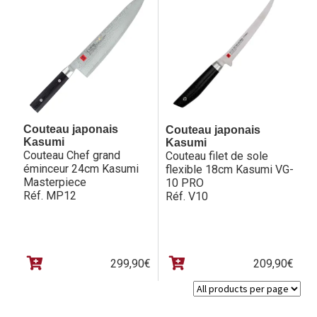
était 
est :
468,
449,
Couteau japonais
Couteau japonais
Kasumi
Kasumi
Couteau Chef grand
Couteau filet de sole
éminceur 24cm Kasumi
flexible 18cm Kasumi VG-
Masterpiece
10 PRO
Réf. MP12
Réf. V10
299,90
€
209,90
€