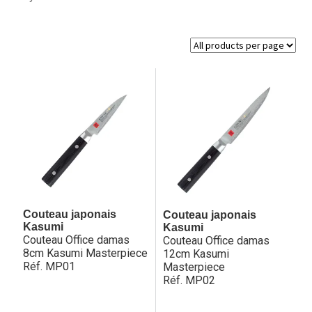
Hall of Fame
Bocuse d’Or
Ma sélection
Mentions légales
Mon Compte
Partenaires
Plan du site
Couteau japonais
Couteau japonais
Kasumi
Kasumi
Couteau Office damas
Couteau Office damas
Politique de confidentialité
8cm Kasumi Masterpiece
12cm Kasumi
Réf. MP01
Masterpiece
Politique en matière de remboursements et de retours
Réf. MP02