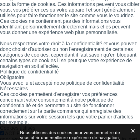
sous la forme de cookies. Ces informations peuvent vous cibler
vous, vos préférences ou votre appareil et sont généralement
utilisés pour faire fonctionner le site comme vous le voudriez.
Ces cookies ne contiennent pas des informations vous
identifiant personnellement directement mais elles peuvent
vous donner une expérience web plus personnalisée.
Nous respectons votre droit à la confidentialité et vous pouvez
donc choisir d'autoriser ou non l'enregistrement de certaines
catégories de cookies, cependant il faut savoir qu'en bloquant
certains types de cookies il se peut que votre expérience de
navigation en soit affectée.
Politique de confidentialité
Obligatoire
Vous avec lu et accepté notre politique de confidentialité.
Nécessaires
Ces cookies permettent d'enregistrer vos préférences
concernant votre consentement à notre politique de
confidentialité et de permettre au site de fonctionner
correctement sur la partie commerce qui enregistre des
informations sur votre session tels que votre panier d'articles
par exemple.
Cookies utilisés
Nous utilisons des cookies pour vous permettre de
ACTIF
INACTIF
vous offrir une meilleure expérience de navigation,
gdpr, woocommerce_cart_hash, woocommerce_items_in_cart,