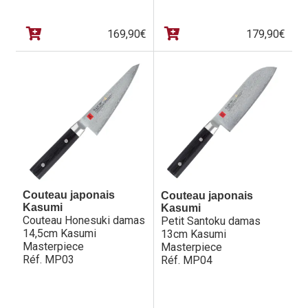
Questions / Réponses
Questions-Réponses?
169,90
€
179,90
€
Revendeurs
Revue de presse
Téléchargements
Thank you for booking
Tous les articles
Couteau japonais
Couteau japonais
Kasumi
Kasumi
Couteau Honesuki damas
Petit Santoku damas
Trouver mon couteau
14,5cm Kasumi
13cm Kasumi
Masterpiece
Masterpiece
Trouver mon magasin
Réf. MP03
Réf. MP04