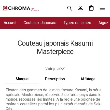
Aller
Aller
Accueil
à
au
la
contenu
Accueil
Couteaux Japonais
Types de lames
Aiguis
Chroma France
navigation
Blog : coutellerie japonaise
Couteau japonais Kasumi
Commande
Masterpiece
Conditions Générales de Vente
Voir plus
Contact
Marque
Description
Affûtage
Demande de devis
Fleuron des gammes de la manufacture Kasumi, la série
Expédition le jour même
spéciale Masterpiece, réservée à de rares pays dans le
monde, repousse les limites. A la régie une poignée de
maîtres-couteliers parmi les plus expérimentés de Seki
Frais de port
City.