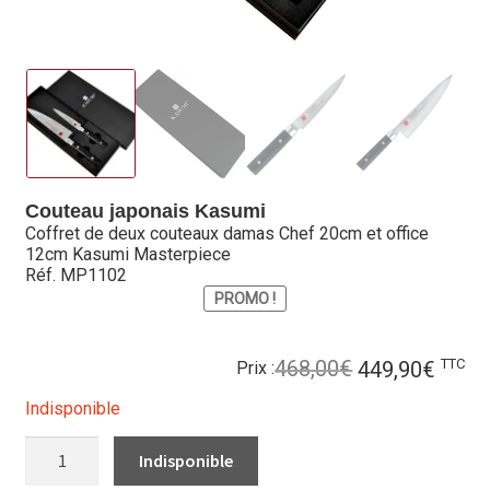
Hall of Fame
Bocuse d’Or
Ma sélection
Mentions légales
Couteau japonais Kasumi
Coffret de deux couteaux damas Chef 20cm et office
Mon Compte
12cm Kasumi Masterpiece
Réf. MP1102
Partenaires
PROMO !
Plan du site
Le
Le
TTC
468,00
€
449,90
€
Prix :
Politique de confidentialité
prix
prix
Indisponible
initial
actue
Politique en matière de remboursements et de retours
était :
est :
QUANTITÉ
DE
468,00€.
449,9
COFFRET