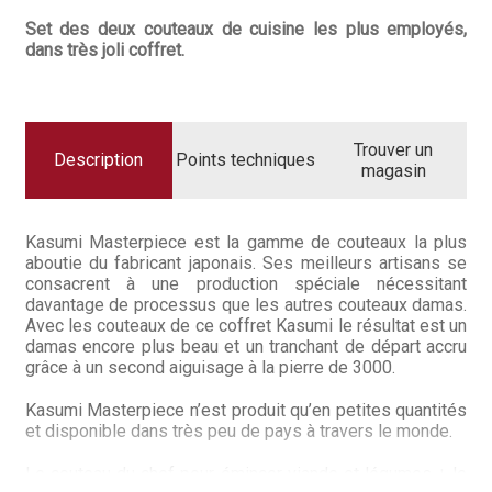
Questions / Réponses
DE
DEUX
Set des deux couteaux de cuisine les plus employés,
COUTEAUX
dans très joli coffret.
Questions-Réponses?
DAMAS
CHEF
20CM
ET
Revendeurs
OFFICE
12CM
Trouver un
KASUMI
Revue de presse
Description
Points techniques
MASTERPIECE
magasin
Téléchargements
Kasumi Masterpiece est la gamme de couteaux la plus
Thank you for booking
aboutie du fabricant japonais. Ses meilleurs artisans se
consacrent à une production spéciale nécessitant
davantage de processus que les autres couteaux damas.
Tous les articles
Avec les couteaux de ce coffret Kasumi le résultat est un
damas encore plus beau et un tranchant de départ accru
Trouver mon couteau
grâce à un second aiguisage à la pierre de 3000.
Kasumi Masterpiece n’est produit qu’en petites quantités
Trouver mon magasin
et disponible dans très peu de pays à travers le monde.
Le couteau du chef pour émincer viande et légumes + le