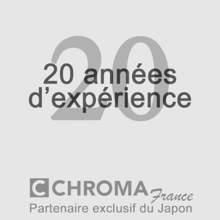
carbone est fabriqué dans un damas complexe en
auréoles aussi appelé « en nuages ». C’est un damas
difficile à obtenir et qui est plus technique que ceux à
l’horizontale. Rare sont les artisans à savoir obtenir un tel
résultat et dont les secrets de fabrication sont
jalousement gardés. Kasumi repousse également les
limites de la qualité du tranchant de ses lames en prenant
soin de les affûter autrement. Les lames sont affûtées à
la main sur une pierre à bande circulaire plate dont
Kasumi est un des rares au Japon à utiliser ! Les
couteaux passent par un double aiguisage et un double
polissage permettant ainsi aux cuisiniers de pouvoir
aiguiser le couteau directement sur une pierre très fine
de #3000 sans passer par l’étape du grain régulier de
#1000. On a donc un tranchant bien supérieur que partout
ailleurs grâce à ce processus supplémentaire. Une lame
si bien travaillée se doit d’être accompagnée d’un
manche à son égal. Là ou Kasumi est parti sur un manche
en bois de cerisier sur Kasumi Damas, ici il a utilisé du
micarta, un bois très noble, très prisé dans la boiserie de
luxe. C’est aussi un bois qui résiste plus efficacement
aux variations de températures et au temps.
Tous ces éléments font de ces couteaux Kasumi