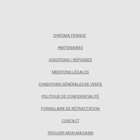
Masterpiece des lames d’exceptions et dont la beauté
égale leur rareté. La France fait partie des cinq pays au
Monde où la gamme est distribuée !
CHROMA FRANCE
PARTENAIRES
QUESTIONS / RÉPONSES
MENTIONS LÉGALES
CONDITIONS GÉNÉRALES DE VENTE
POLITIQUE DE CONFIDENTIALITÉ
FORMULAIRE DE RÉTRACTATION
CONTACT
TROUVER MON MAGASIN