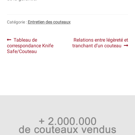
Catégorie :
Entretien des couteaux
Navigation
Article
Article
Tableau de
Relations entre légèreté et
précédent :
suivant :
correspondance Knife
tranchant d’un couteau
de
Safe/Couteau
l’article