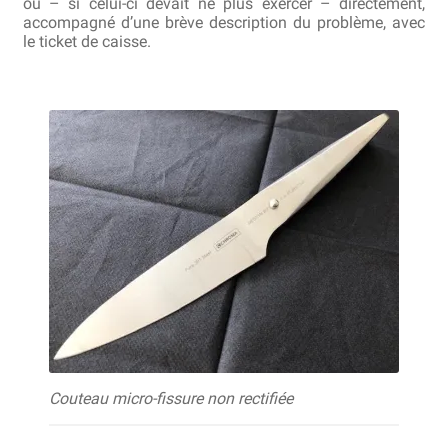
ou – si celui-ci devait ne plus exercer – directement,
accompagné d’une brève description du problème, avec
Bocuse d’Or
le ticket de caisse.
Ma sélection
Mentions légales
Mon Compte
Partenaires
Plan du site
Politique de confidentialité
Politique en matière de remboursements et de retours
Couteau micro-fissure non rectifiée
Questions / Réponses
Questions-Réponses?