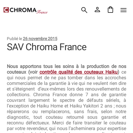
Accueil
Aller
Aller
Chroma France
à
au
la
contenu
Blog : coutellerie japonaise
navigation
Publié le
26 novembre 2015
Commande
SAV Chroma France
Conditions Générales de Vente
Nous apportons tous les soins à la production de nos
Contact
couteaux (voir
contrôle qualité des couteaux Haiku
)
ce
qui nous permet de ne pas tomber dans les accroches
commerciales de la garantie à vie qui ne veulent rien dire
Demande de devis
et s’éteignent d’eux-mêmes lors des renouvellements de
collections. Chroma France donne 7 ans de garantie
Expédition le jour même
couvrant largement le spectre de défauts sériels, à
l’exception de Haiku Home et Haiku Yakitori 2 ans ; nous
réparerons ou remplacerons, sans frais, selon notre
Frais de port
diagnostic, tout couteau retourné sous garantie et
reconnu défectueux. Merci de faire transiter le couteau
Hall of Fame
par votre revendeur, qui nous l’acheminera pour expertise