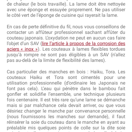
de chaleur (le bois travaille). La lame doit être nettoyée
avec une éponge et essuyée proprement. Ne pas utiliser
le côté vert de l’éponge de cuisine qui rayerait la lame.
En cas de perte définitive du fil, nous vous conseillons de
contacter un affûteur professionnel sachant affûter du
couteau japonais. L’oxydation ne peut en aucun cas faire
l’objet d’un SAV (
lire l’article à propos de la corrosion des
aciers « inox »
). Les couteaux à lames flexibles tordues
jusqu’à rompre ne sont pas éligibles à un SAV (n’allez
pas au-delà de la limite de flexibilité des lames).
Cas particulier des manches en bois : Haiku, Tora. Les
couteaux Haiku et Tora sont cimentés pour une
utilisation professionnelle (d’ordinaire les Japonais ne
font pas cela). L’eau qui pénètre dans le bambou fait
gonfler et solidifie l’ensemble, une technique plusieurs
fois centenaire. Il est très rare qu’une lame se démanche
mais si par malchance cela devait arriver, ou que vous
désiriez changer le manche par convenance personnelle
(nous fournissons les manches sur demande), il faut
réinsérer la soie du couteau dans le manche en ayant au
préalable mis quelques points de colle sur la dite soie