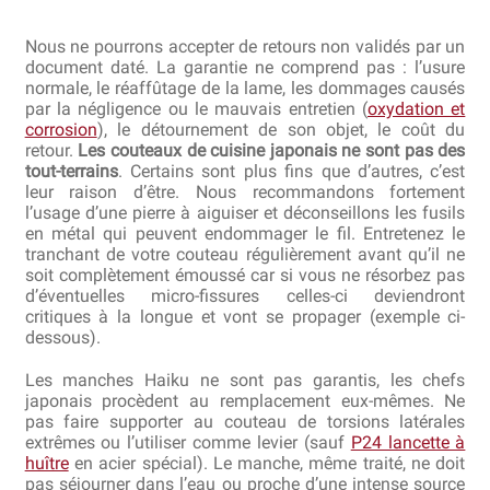
Nous ne pourrons accepter de retours non validés par un
Revendeurs
document daté. La garantie ne comprend pas : l’usure
normale, le réaffûtage de la lame, les dommages causés
Revue de presse
par la négligence ou le mauvais entretien (
oxydation et
corrosion
), le détournement de son objet, le coût du
retour.
Les couteaux de cuisine japonais ne sont pas des
Téléchargements
tout-terrains
. Certains sont plus fins que d’autres, c’est
leur raison d’être. Nous recommandons fortement
Thank you for booking
l’usage d’une pierre à aiguiser et déconseillons les fusils
en métal qui peuvent endommager le fil. Entretenez le
tranchant de votre couteau régulièrement avant qu’il ne
Tous les articles
soit complètement émoussé car si vous ne résorbez pas
d’éventuelles micro-fissures celles-ci deviendront
Trouver mon couteau
critiques à la longue et vont se propager (exemple ci-
dessous).
Trouver mon magasin
Les manches Haiku ne sont pas garantis, les chefs
japonais procèdent au remplacement eux-mêmes. Ne
pas faire supporter au couteau de torsions latérales
extrêmes ou l’utiliser comme levier (sauf
P24 lancette à
huître
en acier spécial). Le manche, même traité, ne doit
pas séjourner dans l’eau ou proche d’une intense source