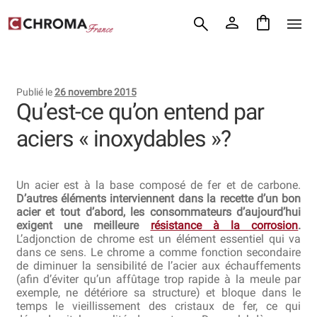
Accueil
Aller
Aller
Chroma France
à
au
la
contenu
Blog : coutellerie japonaise
navigation
Publié le
26 novembre 2015
Commande
Qu’est-ce qu’on entend par
aciers « inoxydables »?
Conditions Générales de Vente
Contact
Un acier est à la base composé de fer et de carbone.
D’autres éléments interviennent dans la recette d’un bon
Demande de devis
acier et tout d’abord, les consommateurs d’aujourd’hui
exigent une meilleure
résistance à la corrosion
.
Expédition le jour même
L’adjonction de chrome est un élément essentiel qui va
dans ce sens. Le chrome a comme fonction secondaire
de diminuer la sensibilité de l’acier aux échauffements
Frais de port
(afin d’éviter qu’un affûtage trop rapide à la meule par
exemple, ne détériore sa structure) et bloque dans le
Hall of Fame
temps le vieillissement des cristaux de fer, ce qui