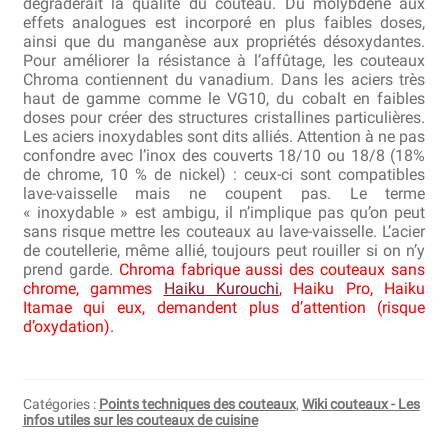
dégraderait la qualité du couteau. Du molybdène aux
effets analogues est incorporé en plus faibles doses,
Bocuse d’Or
ainsi que du manganèse aux propriétés désoxydantes.
Pour améliorer la résistance à l’affûtage, les couteaux
Ma sélection
Chroma contiennent du vanadium. Dans les aciers très
haut de gamme comme le VG10, du cobalt en faibles
doses pour créer des structures cristallines particulières.
Mentions légales
Les aciers inoxydables sont dits alliés. Attention à ne pas
confondre avec l’inox des couverts 18/10 ou 18/8 (18%
Mon Compte
de chrome, 10 % de nickel) : ceux-ci sont compatibles
lave-vaisselle mais ne coupent pas. Le terme
Partenaires
« inoxydable » est ambigu, il n’implique pas qu’on peut
sans risque mettre les couteaux au lave-vaisselle. L’acier
de coutellerie, même allié, toujours peut rouiller si on n’y
Plan du site
prend garde.
Chroma fabrique aussi des couteaux sans
chrome, gammes
Haiku Kurouchi
, Haiku Pro, Haiku
Politique de confidentialité
Itamae qui eux, demandent plus d’attention (risque
d’oxydation).
Politique en matière de remboursements et de retours
Questions / Réponses
Catégories :
Points techniques des couteaux
,
Wiki couteaux - Les
infos utiles sur les couteaux de cuisine
Questions-Réponses?