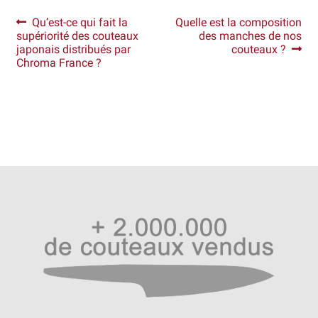
Navigation
Article
Article
Qu’est-ce qui fait la
Quelle est la composition
Revendeurs
précédent :
suivant :
supériorité des couteaux
des manches de nos
de
japonais distribués par
couteaux ?
l’article
Chroma France ?
Revue de presse
Téléchargements
Thank you for booking
Tous les articles
Trouver mon couteau
Trouver mon magasin