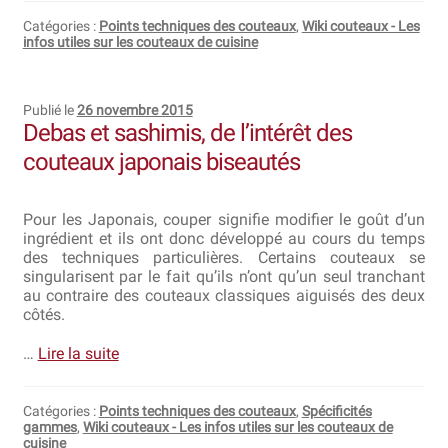
Catégories :
Points techniques des couteaux
,
Wiki couteaux - Les
infos utiles sur les couteaux de cuisine
Revendeurs
Revue de presse
Publié le
26 novembre 2015
Debas et sashimis, de l’intérêt des
Téléchargements
couteaux japonais biseautés
Thank you for booking
Pour les Japonais, couper signifie modifier le goût d’un
Tous les articles
ingrédient et ils ont donc développé au cours du temps
des techniques particulières. Certains couteaux se
singularisent par le fait qu’ils n’ont qu’un seul tranchant
Trouver mon couteau
au contraire des couteaux classiques aiguisés des deux
côtés.
Trouver mon magasin
…
Lire la suite
Catégories :
Points techniques des couteaux
,
Spécificités
gammes
,
Wiki couteaux - Les infos utiles sur les couteaux de
cuisine