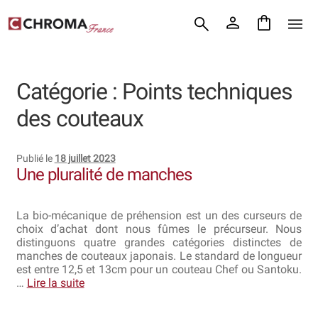
Accueil
Aller
Aller
Chroma France
à
au
la
contenu
Blog : coutellerie japonaise
navigation
Catégorie :
Points techniques
Commande
des couteaux
Conditions Générales de Vente
Publié le
18 juillet 2023
Contact
Une pluralité de manches
Demande de devis
La bio-mécanique de préhension est un des curseurs de
choix d’achat dont nous fûmes le précurseur. Nous
Expédition le jour même
distinguons quatre grandes catégories distinctes de
manches de couteaux japonais. Le standard de longueur
Frais de port
est entre 12,5 et 13cm pour un couteau Chef ou Santoku.
…
Lire la suite
Hall of Fame