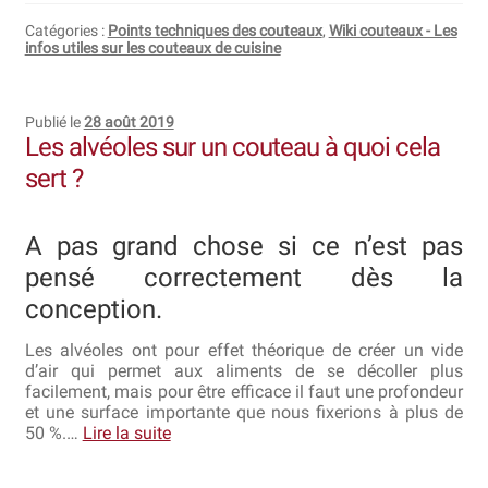
Bocuse d’Or
Catégories :
Points techniques des couteaux
,
Wiki couteaux - Les
infos utiles sur les couteaux de cuisine
Ma sélection
Publié le
28 août 2019
Mentions légales
Les alvéoles sur un couteau à quoi cela
sert ?
Mon Compte
Partenaires
A pas grand chose si ce n’est pas
pensé correctement dès la
Plan du site
conception.
Politique de confidentialité
Les alvéoles ont pour effet théorique de créer un vide
d’air qui permet aux aliments de se décoller plus
Politique en matière de remboursements et de retours
facilement, mais pour être efficace il faut une profondeur
et une surface importante que nous fixerions à plus de
50 %.…
Lire la suite
Questions / Réponses
Questions-Réponses?